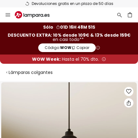
Devoluciones gratis en un plazo de 50 días
Ir
al
contenido
ar
Sólo
01D 16H 48M 50S
DESCUENTO EXTRA: 10% desde 109€ & 13% desde 159€
en casi todo**
Código:
WOW
Copiar
WOW Week:
Hasta el 70% dto.
Lámparas colgantes
Saltar
al
final
de
la
galería
de