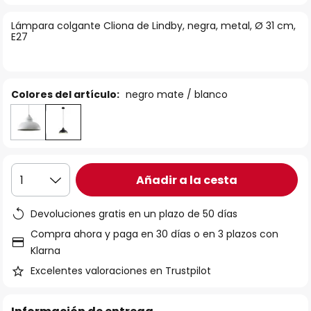
la
Lámpara colgante Cliona de Lindby, negra, metal, Ø 31 cm,
galería
E27
de
imágenes
Colores del artículo:
negro mate / blanco
Añadir a la cesta
1
Devoluciones gratis en un plazo de 50 días
Compra ahora y paga en 30 días o en 3 plazos con
Klarna
Excelentes valoraciones en Trustpilot