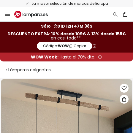
La mayor selección de marcas de Europa
Ir
al
contenido
ar
Sólo
01D 12H 47M 38S
DESCUENTO EXTRA: 10% desde 109€ & 13% desde 159€
en casi todo**
Código:
WOW
Copiar
WOW Week:
Hasta el 70% dto.
Lámparas colgantes
Saltar
al
final
de
la
galería
de