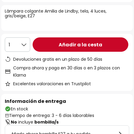
la
Lámpara colgante Amilia de Lindby, tela, 4 luces,
galería
gris/beige, E27
de
imágenes
Añadir a la cesta
1
Devoluciones gratis en un plazo de 50 días
Compra ahora y paga en 30 días o en 3 plazos con
Klarna
Excelentes valoraciones en Trustpilot
Información de entrega
En stock
Tiempo de entrega: 3 - 6 días laborables
No
incluye
bombilla/s