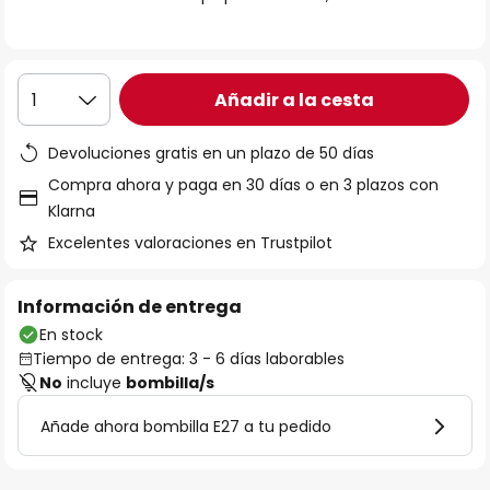
galería
de
imágenes
Añadir a la cesta
1
Devoluciones gratis en un plazo de 50 días
Compra ahora y paga en 30 días o en 3 plazos con
Klarna
Excelentes valoraciones en Trustpilot
Información de entrega
En stock
Tiempo de entrega: 3 - 6 días laborables
No
incluye
bombilla/s
Añade ahora bombilla E27 a tu pedido