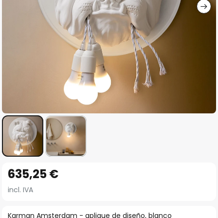
Saltar
635,25 €
al
comienzo
incl. IVA
de
la
Karman Amsterdam - aplique de diseño, blanco