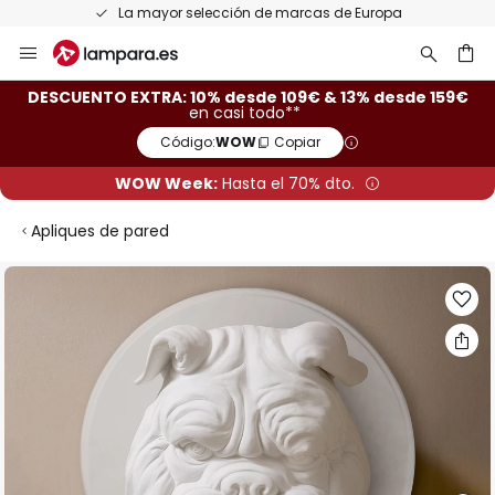
a
Devoluciones gratis en un plazo de 50 días
Ir
al
contenido
ar
DESCUENTO EXTRA: 10% desde 109€ & 13% desde 159€
en casi todo**
Código:
WOW
Copiar
WOW Week:
Hasta el 70% dto.
Apliques de pared
Saltar
al
final
de
la
galería
de
imágenes