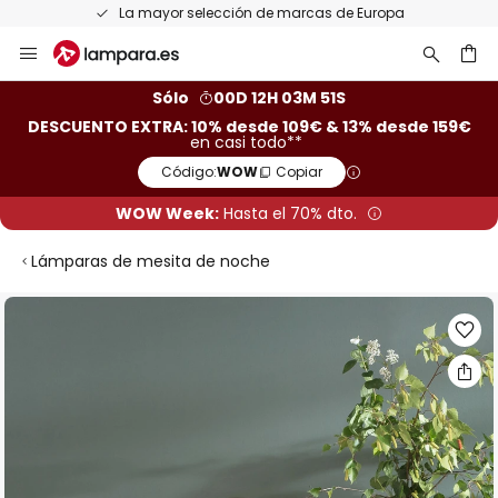
La mayor selección de marcas de Europa
Ir
al
contenido
ar
Sólo
00D 12H 03M 51S
DESCUENTO EXTRA: 10% desde 109€ & 13% desde 159€
en casi todo**
Código:
WOW
Copiar
WOW Week:
Hasta el 70% dto.
Lámparas de mesita de noche
Saltar
al
final
de
la
galería
de