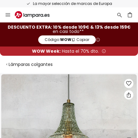
La mayor selección de marcas de Europa
Ir
al
contenido
ar
DESCUENTO EXTRA: 10% desde 109€ & 13% desde 159€
en casi todo**
Código:
WOW
Copiar
WOW Week:
Hasta el 70% dto.
Lámparas colgantes
Saltar
al
final
de
la
galería
de
imágenes