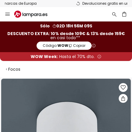
Devoluciones gratis en un plazo de 50 días
Ir
al
contenido
ar
Sólo
02D 18H 56M 09S
DESCUENTO EXTRA: 10% desde 109€ & 13% desde 159€
en casi todo**
Código:
WOW
Copiar
WOW Week:
Hasta el 70% dto.
Focos
Saltar
al
final
de
la
galería
de