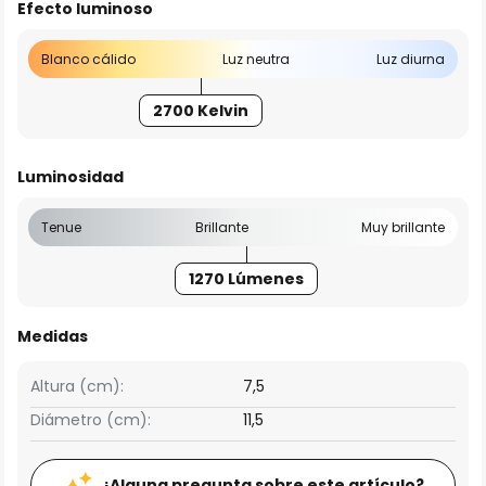
Efecto luminoso
Blanco cálido
Luz neutra
Luz diurna
2700 Kelvin
Luminosidad
Tenue
Brillante
Muy brillante
1270 Lúmenes
Medidas
Altura (cm):
7,5
Diámetro (cm):
11,5
¿Alguna pregunta sobre este artículo?