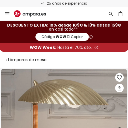
25 años de experiencia
Ir
al
contenido
ar
DESCUENTO EXTRA: 10% desde 109€ & 13% desde 159€
en casi todo**
Código:
WOW
Copiar
WOW Week:
Hasta el 70% dto.
Lámparas de mesa
Saltar
al
final
de
la
galería
de
imágenes