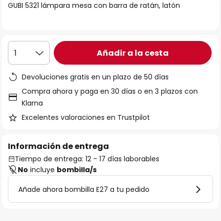
GUBI 5321 lámpara mesa con barra de ratán, latón
galería
de
imágenes
Añadir a la cesta
1
Devoluciones gratis en un plazo de 50 días
Compra ahora y paga en 30 días o en 3 plazos con
Klarna
Excelentes valoraciones en Trustpilot
Información de entrega
Tiempo de entrega: 12 - 17 días laborables
No
incluye
bombilla/s
Añade ahora bombilla E27 a tu pedido