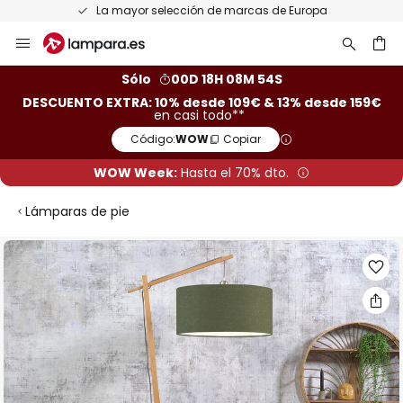
La mayor selección de marcas de Europa
Ir
al
contenido
ar
Sólo
00D 18H 08M 54S
DESCUENTO EXTRA: 10% desde 109€ & 13% desde 159€
en casi todo**
Código:
WOW
Copiar
WOW Week:
Hasta el 70% dto.
Lámparas de pie
Saltar
al
final
de
la
galería
de