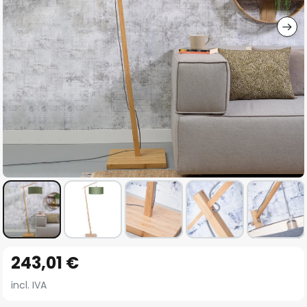
imágenes
Saltar
243,01 €
al
comienzo
incl. IVA
de