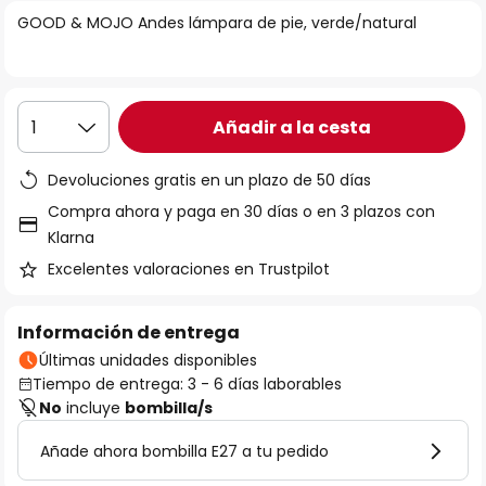
la
GOOD & MOJO Andes lámpara de pie, verde/natural
galería
de
imágenes
Añadir a la cesta
1
Devoluciones gratis en un plazo de 50 días
Compra ahora y paga en 30 días o en 3 plazos con
Klarna
Excelentes valoraciones en Trustpilot
Información de entrega
Últimas unidades disponibles
Tiempo de entrega: 3 - 6 días laborables
No
incluye
bombilla/s
Añade ahora bombilla E27 a tu pedido