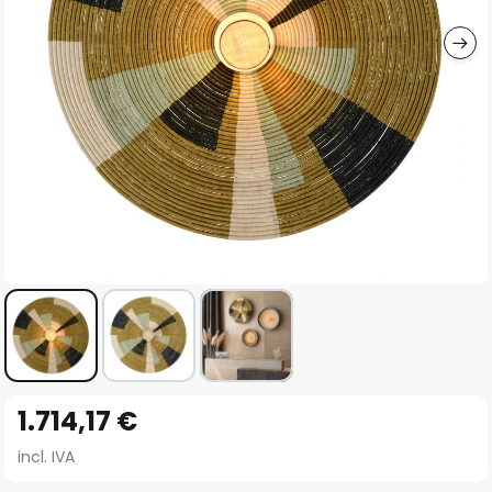
imágenes
Saltar
1.714,17 €
al
comienzo
incl. IVA
de