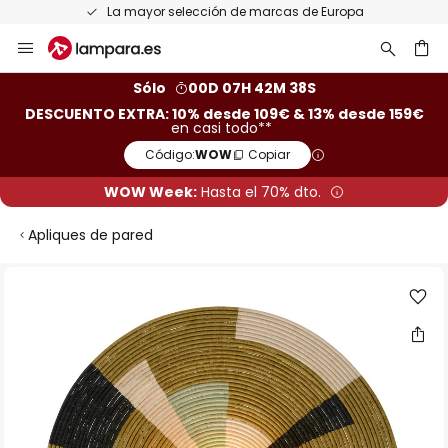
de marcas de Europa
Devoluciones gratis en un 
Ir
al
contenido
ar
Sólo
00D 07H 42M 37S
DESCUENTO EXTRA: 10% desde 109€ & 13% desde 159€
en casi todo**
Código:
WOW
Copiar
WOW Week:
Hasta el 70% dto.
Apliques de pared
Saltar
al
final
de
la
galería
de