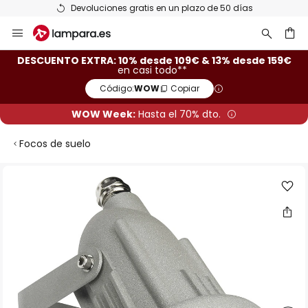
Devoluciones gratis en un plazo de 50 días
Ir
al
contenido
ar
DESCUENTO EXTRA: 10% desde 109€ & 13% desde 159€
en casi todo**
Código:
WOW
Copiar
WOW Week:
Hasta el 70% dto.
Focos de suelo
Saltar
al
final
de
la
galería
de
imágenes