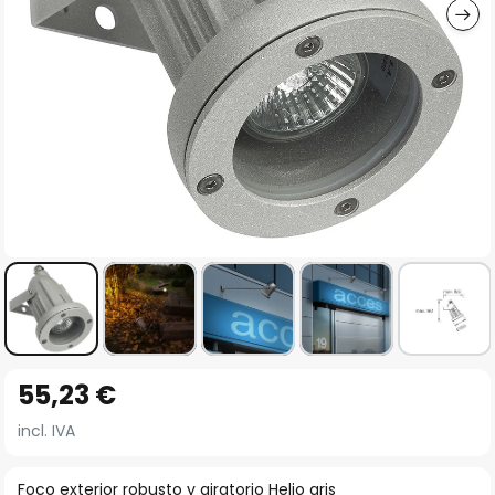
Saltar
55,23 €
al
comienzo
incl. IVA
de
la
Foco exterior robusto y giratorio Helio gris