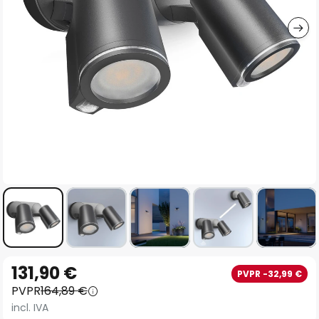
imágenes
Saltar
131,90 €
PVPR -32,99 €
al
PVPR
164,89 €
comienzo
incl. IVA
de