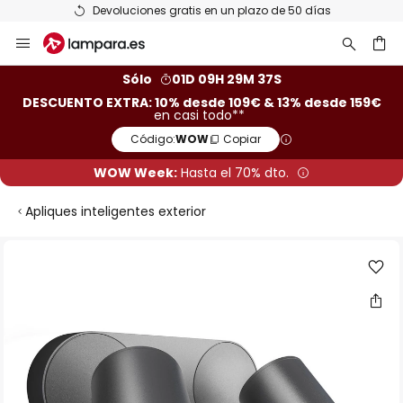
Devoluciones gratis en un plazo de 50 días
Ir
al
contenido
ar
Sólo
01D 09H 29M 36S
DESCUENTO EXTRA: 10% desde 109€ & 13% desde 159€
en casi todo**
Código:
WOW
Copiar
WOW Week:
Hasta el 70% dto.
Apliques inteligentes exterior
Saltar
al
final
de
la
galería
de