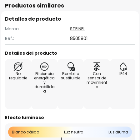
Productos similares
Detalles de producto
Marca
STEINEL
Ref.:
8505801
Detalles del producto
No
Eficiencia
Bombilla
Con
IP44
regulable
energética
sustituible
sensor de
y
movimient
durabilida
o
d
Efecto luminoso
Blanco cálido
Luz neutra
Luz diurna