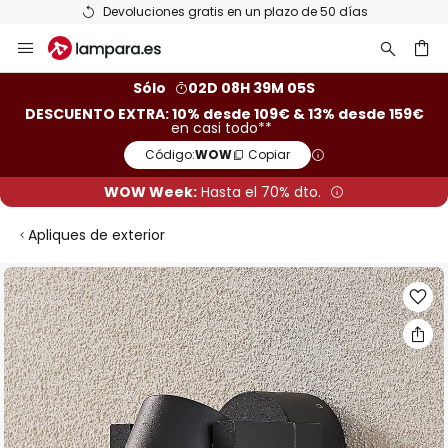
Devoluciones gratis en un plazo de 50 días
Ir
al
contenido
ar
Sólo
02D 08H 39M 04S
DESCUENTO EXTRA: 10% desde 109€ & 13% desde 159€
en casi todo**
Código:
WOW
Copiar
WOW Week:
Hasta el 70% dto.
Apliques de exterior
Saltar
al
final
de
la
galería
de