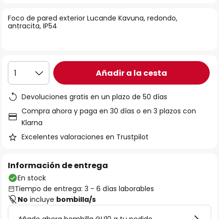
la
Foco de pared exterior Lucande Kavuna, redondo,
galería
antracita, IP54
de
imágenes
Añadir a la cesta
1
Devoluciones gratis en un plazo de 50 días
Compra ahora y paga en 30 días o en 3 plazos con
Klarna
Excelentes valoraciones en Trustpilot
Información de entrega
En stock
Tiempo de entrega: 3 - 6 días laborables
No
incluye
bombilla/s