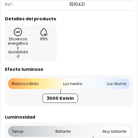
Ref.:
3510421
Detalles del producto
Eficiencia
IP65
energética
y
durabilida
d
Efecto luminoso
Blanco cálido
Luz neutra
Luz diurna
3000 Kelvin
Luminosidad
Tenue
Brillante
Muy brillante