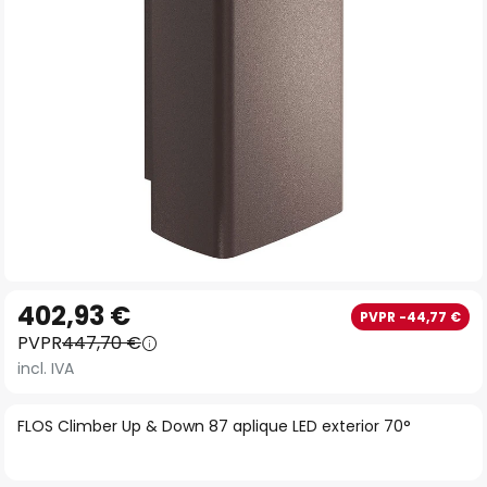
imágenes
Saltar
402,93 €
PVPR -44,77 €
al
PVPR
447,70 €
comienzo
incl. IVA
de
la
FLOS Climber Up & Down 87 aplique LED exterior 70°
galería
de
imágenes