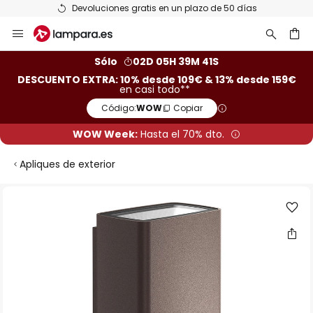
Devoluciones gratis en un plazo de 50 días
Ir
al
contenido
ar
Sólo
02D 05H 39M 40S
DESCUENTO EXTRA: 10% desde 109€ & 13% desde 159€
en casi todo**
Código:
WOW
Copiar
WOW Week:
Hasta el 70% dto.
Apliques de exterior
Saltar
al
final
de
la
galería
de