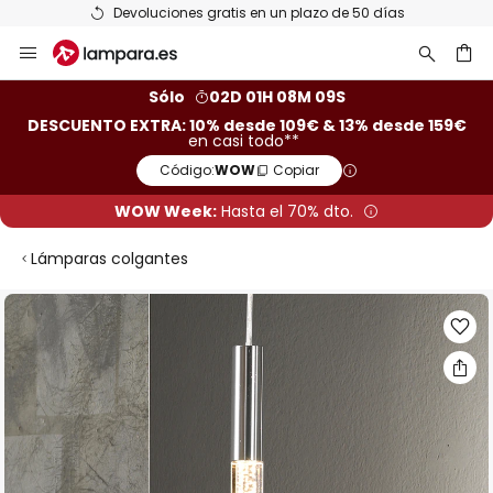
Devoluciones gratis en un plazo de 50 días
Ir
al
contenido
ar
Sólo
02D 01H 08M 08S
DESCUENTO EXTRA: 10% desde 109€ & 13% desde 159€
en casi todo**
Código:
WOW
Copiar
WOW Week:
Hasta el 70% dto.
Lámparas colgantes
Saltar
al
final
de
la
galería
de