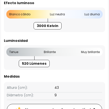
Efecto luminoso
Blanco cálido
Luz neutra
Luz diurna
3000 Kelvin
Luminosidad
Tenue
Brillante
Muy brillante
520 Lúmenes
Medidas
Altura (cm):
43
Diámetro (cm):
9