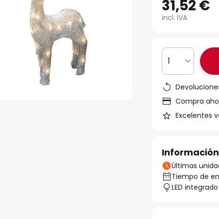
31,52 €
incl. IVA
1
Devoluciones
Compra ahora
Excelentes v
Información
Últimas unida
Tiempo de ent
LED integrado