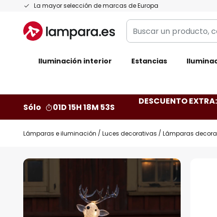
Ir
La mayor selección de marcas de Europa
al
Buscar
contenido
un
producto,
Iluminación interior
categoría,
Estancias
Iluminac
marca...
DESCUENTO EXTRA: 
Sólo
01D 15H 18M 52S
Lámparas e iluminación
Luces decorativas
Lámparas decorati
Saltar
al
final
de
la