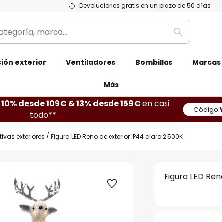
Devoluciones gratis en un plazo de 50 días
Buscar
ión exterior
Ventiladores
Bombillas
Marcas
Más
10% desde 109€ & 13% desde 159€
en casi
Código:
todo**
vas exteriores
Figura LED Reno de exterior IP44 claro 2.500K
Figura LED Ren