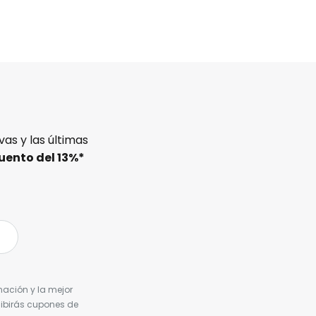
as y las últimas
uento del
13%
*
nación y la mejor
cibirás cupones de