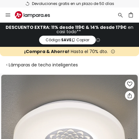
Devoluciones gratis en un plazo de 50 días
Ir
al
contenido
ar
DESCUENTO EXTRA: 11% desde 119€ & 14% desde 179€
en
casi todo**
Código:
SAVE
Copiar
¡Compra & Ahorra!
Hasta el 70% dto.
Lámparas de techo inteligentes
Saltar
al
final
de
la
galería
de
imágenes