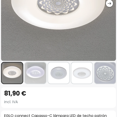
Saltar
81,90 €
al
comienzo
incl. IVA
de
la
EGLO connect Capasso-C lámpara LED de techo patrón