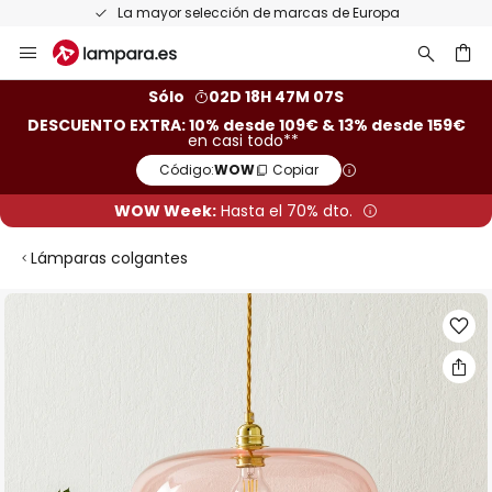
La mayor selección de marcas de Europa
Ir
al
contenido
ar
Sólo
02D 18H 47M 06S
DESCUENTO EXTRA: 10% desde 109€ & 13% desde 159€
en casi todo**
Código:
WOW
Copiar
WOW Week:
Hasta el 70% dto.
Lámparas colgantes
Saltar
al
final
de
la
galería
de