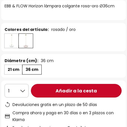
la
EBB & FLOW Horizon lámpara colgante rosa-oro Ø36cm
galería
de
imágenes
Colores del artículo:
rosado / oro
Diámetro (cm):
36 cm
21 cm
36 cm
Añadir a la cesta
1
Devoluciones gratis en un plazo de 50 días
Compra ahora y paga en 30 días o en 3 plazos con
Klarna