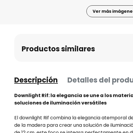
Ver más imágene
Saltar
al
comienzo
de
Productos similares
la
galería
de
imágenes
Descripción
Detalles del prod
Downlight Rif: la elegancia se une a los materi
soluciones de iluminación versátiles
El downlight Rif combina la elegancia atemporal de
de la madera para crear una solución de iluminac
de 12 cm, este foco se integra perfectamente en 