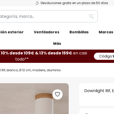
Devoluciones gratis en un plazo de 50 días
Buscar
ión exterior
Ventiladores
Bombillas
Marcas
Más
10% desde 109€ & 13% desde 159€
en casi
Código:
todo**
 Rif, blanco, Ø 12 cm, madera, aluminio
Downlight Rif,