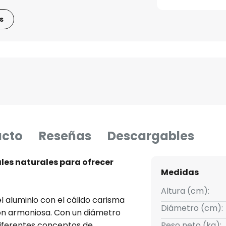
s
ucto
Reseñas
Descargables
ales naturales para ofrecer
Medidas
Altura (cm):
l aluminio con el cálido carisma
Diámetro (cm):
ión armoniosa. Con un diámetro
diferentes conceptos de
Peso neto (kg):