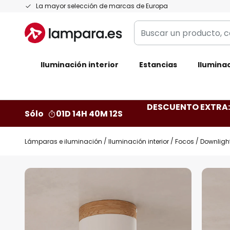
Ir
La mayor selección de marcas de Europa
al
Buscar
contenido
un
producto,
Iluminación interior
categoría,
Estancias
Iluminac
marca...
DESCUENTO EXTRA: 
Sólo
01D 14H 40M 11S
Lámparas e iluminación
Iluminación interior
Focos
Downlight
Saltar
al
final
de
la