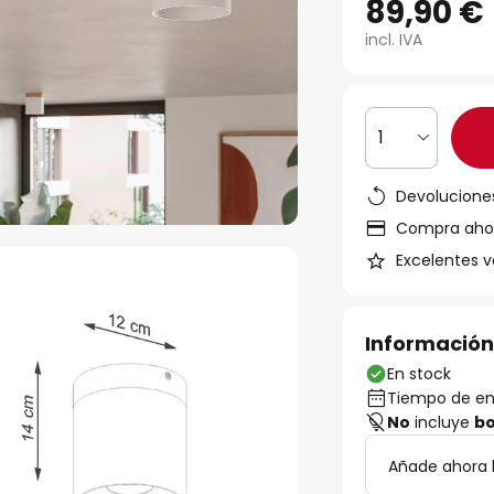
89,90 €
incl. IVA
1
Devoluciones
Compra ahora
Excelentes v
Información
En stock
Tiempo de ent
No
incluye
bo
Añade ahora 