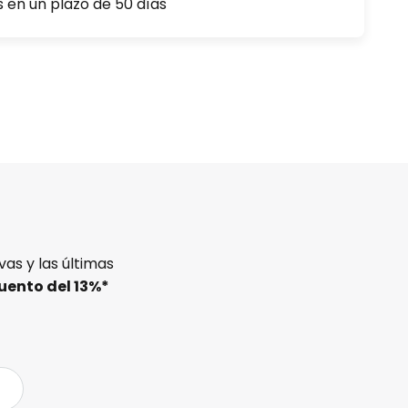
s en un plazo de 50 días
as y las últimas
uento del
13%
*