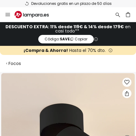
Devoluciones gratis en un plazo de 50 días
Ir
al
contenido
ar
DESCUENTO EXTRA: 11% desde 119€ & 14% desde 179€
en
casi todo**
Código:
SAVE
Copiar
¡Compra & Ahorra!
Hasta el 70% dto.
Focos
Saltar
al
final
de
la
galería
de
imágenes