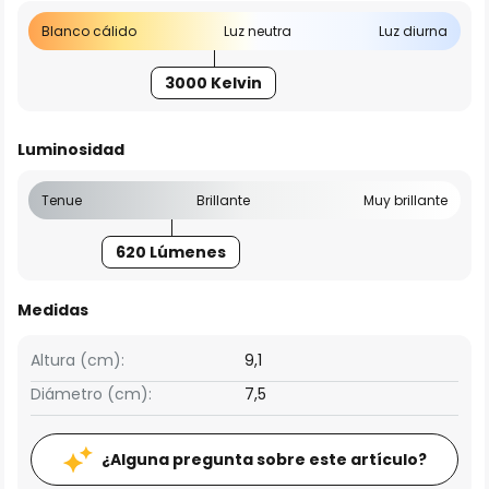
Blanco cálido
Luz neutra
Luz diurna
3000 Kelvin
Luminosidad
Tenue
Brillante
Muy brillante
620 Lúmenes
Medidas
Altura (cm):
9,1
Diámetro (cm):
7,5
¿Alguna pregunta sobre este artículo?