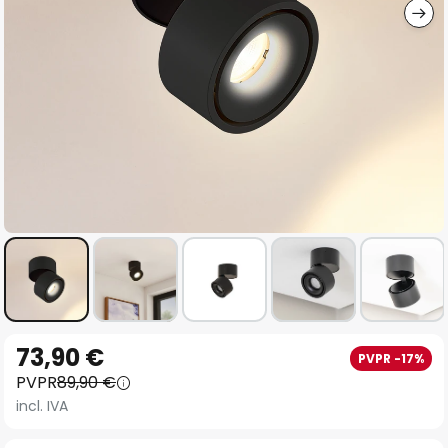
Saltar
73,90 €
PVPR -17%
al
PVPR
89,90 €
comienzo
incl. IVA
de
la