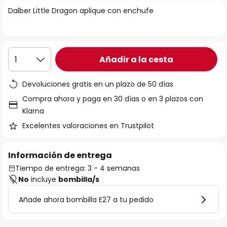
la
Dalber Little Dragon aplique con enchufe
galería
de
imágenes
Añadir a la cesta
1
Devoluciones gratis en un plazo de 50 días
Compra ahora y paga en 30 días o en 3 plazos con
Klarna
Excelentes valoraciones en Trustpilot
Información de entrega
Tiempo de entrega: 3 - 4 semanas
No
incluye
bombilla/s
Añade ahora bombilla E27 a tu pedido