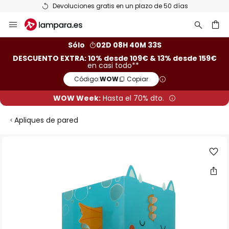
Devoluciones gratis en un plazo de 50 días
Ir
al
contenido
ar
Sólo
02D 08H 40M 33S
DESCUENTO EXTRA: 10% desde 109€ & 13% desde 159€
en casi todo**
Código:
WOW
Copiar
WOW Week:
Hasta el 70% dto.
Apliques de pared
Saltar
al
final
de
la
galería
de