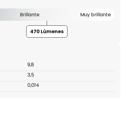
Brillante
Muy brillante
470 Lúmenes
9,8
3,5
0,014