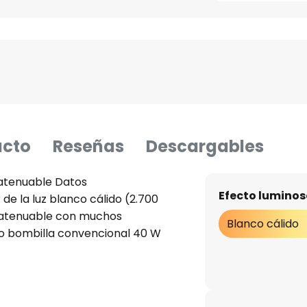
ucto
Reseñas
Descargables
 atenuable Datos
Efecto luminos
 de la luz blanco cálido (2.700
- atenuable con muchos
Blanco cálido
o bombilla convencional 40 W