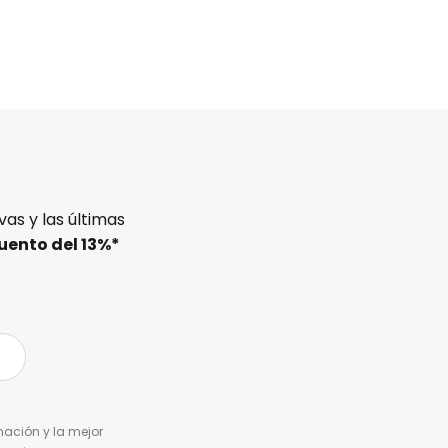
as y las últimas
uento del
13%
*
nación y la mejor