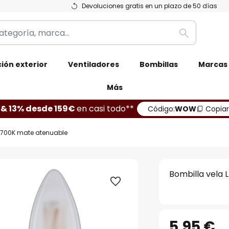
Devoluciones gratis en un plazo de 50 días
Buscar
ión exterior
Ventiladores
Bombillas
Marcas
Más
 & 13% desde 159€
en casi todo**
Código:
WOW
Copiar
2.700K mate atenuable
Bombilla vela
5,95 €