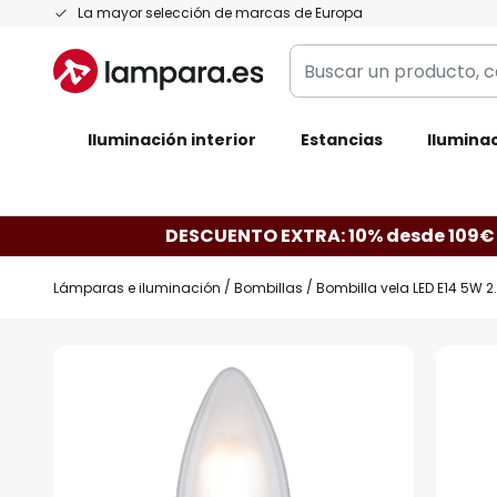
Ir
La mayor selección de marcas de Europa
al
Buscar
contenido
un
producto,
Iluminación interior
categoría,
Estancias
Iluminac
marca...
DESCUENTO EXTRA: 10% desde 109€
Lámparas e iluminación
Bombillas
Bombilla vela LED E14 5W 
Saltar
al
final
de
la
galería