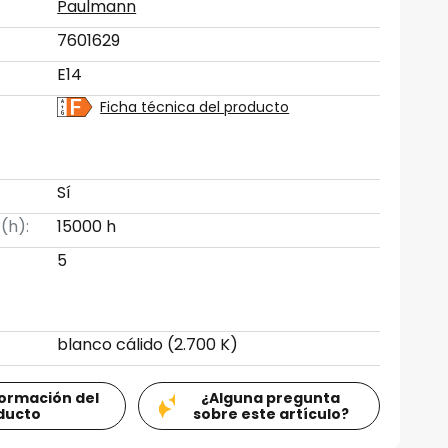
Paulmann
7601629
E14
Ficha técnica del producto
Sí
 (h):
15000 h
5
blanco cálido (2.700 K)
formación del
¿Alguna pregunta
ducto
sobre este artículo?