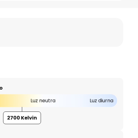
o
Luz neutra
Luz diurna
2700 Kelvin