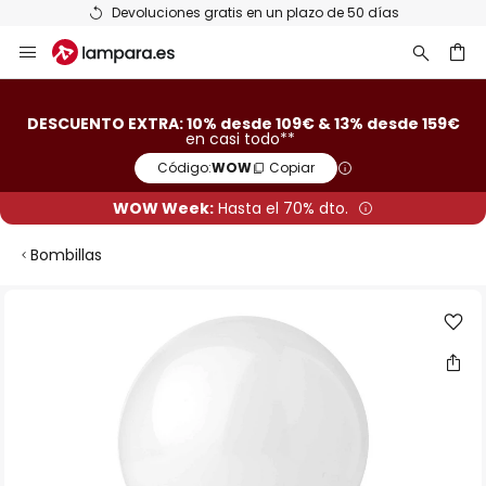
Devoluciones gratis en un plazo de 50 días
Ir
al
contenido
ar
DESCUENTO EXTRA: 10% desde 109€ & 13% desde 159€
en casi todo**
Código:
WOW
Copiar
WOW Week:
Hasta el 70% dto.
Bombillas
Saltar
al
final
de
la
galería
de