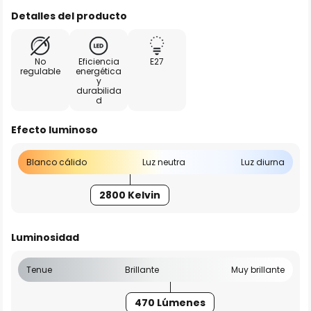
Detalles del producto
No
Eficiencia
E27
regulable
energética
y
durabilida
d
Efecto luminoso
Blanco cálido
Luz neutra
Luz diurna
2800 Kelvin
Luminosidad
Tenue
Brillante
Muy brillante
470 Lúmenes