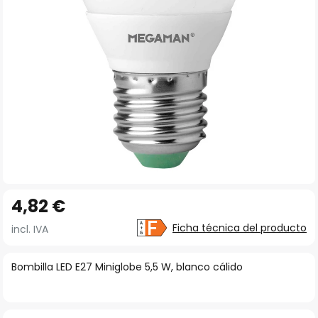
imágenes
Saltar
4,82 €
al
comienzo
Ficha técnica del producto
incl. IVA
de
la
Bombilla LED E27 Miniglobe 5,5 W, blanco cálido
galería
de
imágenes