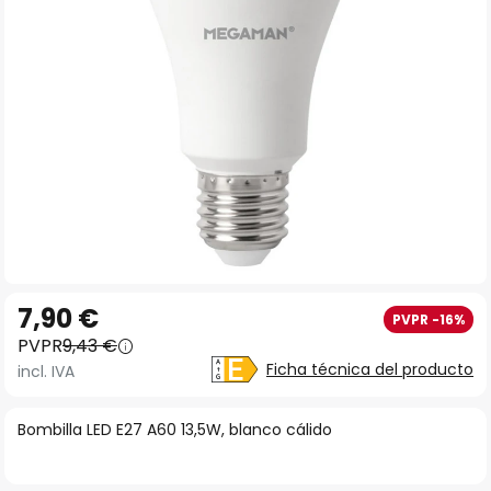
imágenes
Saltar
7,90 €
PVPR -16%
al
PVPR
9,43 €
comienzo
Ficha técnica del producto
incl. IVA
de
la
Bombilla LED E27 A60 13,5W, blanco cálido
galería
de
imágenes