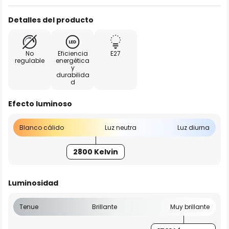
Detalles del producto
No
Eficiencia
E27
regulable
energética
y
durabilida
d
Efecto luminoso
Blanco cálido
Luz neutra
Luz diurna
2800 Kelvin
Luminosidad
Tenue
Brillante
Muy brillante