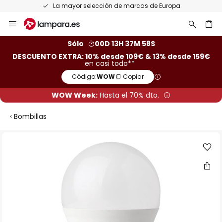
La mayor selección de marcas de Europa
Ir
al
contenido
ar
Sólo
00D 13H 37M 57S
DESCUENTO EXTRA: 10% desde 109€ & 13% desde 159€
en casi todo**
Código:
WOW
Copiar
WOW Week:
Hasta el 70% dto.
Bombillas
Saltar
al
final
de
la
galería
de