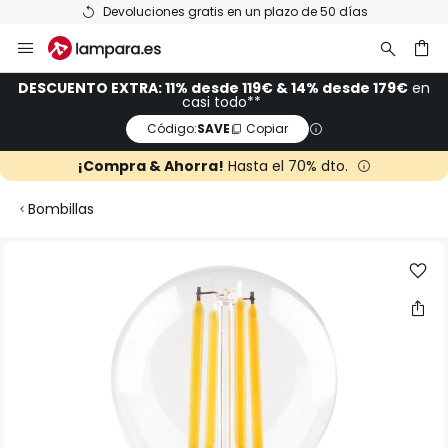
Devoluciones gratis en un plazo de 50 días
Ir
al
contenido
ar
DESCUENTO EXTRA: 11% desde 119€ & 14% desde 179€
en
casi todo**
Código:
SAVE
Copiar
¡Compra & Ahorra!
Hasta el 70% dto.
Bombillas
Saltar
al
final
de
la
galería
de
imágenes