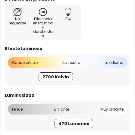
No
Eficiencia
E14
regulable
energética
y
durabilida
d
Efecto luminoso
Blanco cálido
Luz neutra
Luz diurna
2700 Kelvin
Luminosidad
Tenue
Brillante
Muy brillante
470 Lúmenes