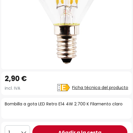
Saltar
2,90 €
al
comienzo
Ficha técnica del producto
incl. IVA
de
la
Bombilla a gota LED Retro E14 4W 2.700 K Filamento claro
galería
de
imágenes
Añadir a la cesta
1