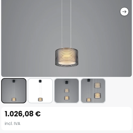
imágenes
Saltar
1.026,08 €
al
comienzo
incl. IVA
de