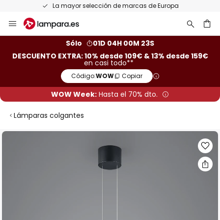
La mayor selección de marcas de Europa
Ir
al
contenido
ar
Sólo
01D 04H 00M 23S
DESCUENTO EXTRA: 10% desde 109€ & 13% desde 159€
en casi todo**
Código:
WOW
Copiar
WOW Week:
Hasta el 70% dto.
Lámparas colgantes
Saltar
al
final
de
la
galería
de