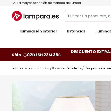
Ir
La mayor selección de marcas de Europa
al
Buscar
contenido
un
producto,
Iluminación interior
categoría,
Estancias
Iluminac
marca...
DESCUENTO EXTRA: 
Sólo
02D 15H 23M 37S
Lámparas e iluminación
Iluminación interior
Lámparas de me
Saltar
al
final
de
la