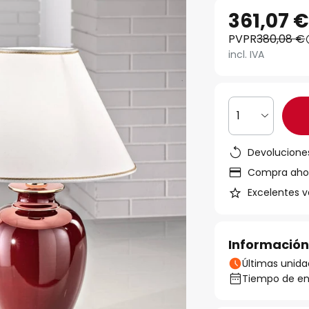
361,07 
PVPR
380,08 €
incl. IVA
1
Devoluciones
Compra ahora
Excelentes v
Información
Últimas unida
Tiempo de ent