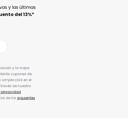
as y las últimas
uento del
13%
*
nación y la mejor
cibirás cupones de
simple click en el
 través de nuestro
e privacidad
.
tos de los
siguientes