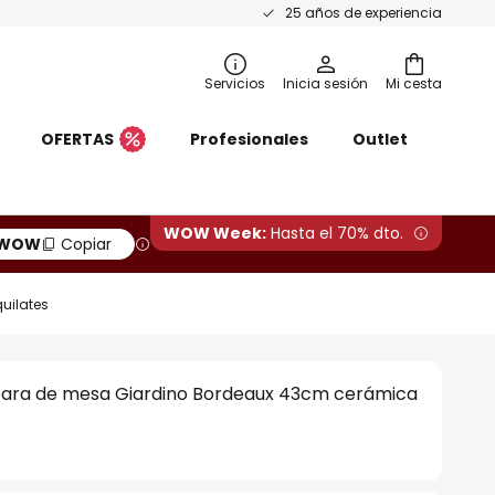
25 años de experiencia
Servicios
Inicia sesión
Mi cesta
OFERTAS
Profesionales
Outlet
WOW Week:
Hasta el 70% dto.
WOW
Copiar
uilates
para de mesa Giardino Bordeaux 43cm cerámica