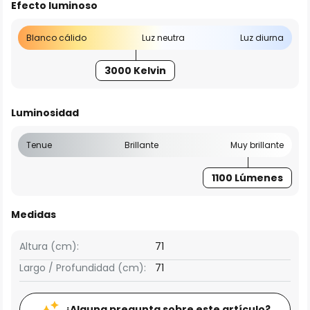
Efecto luminoso
Blanco cálido
Luz neutra
Luz diurna
3000 Kelvin
Luminosidad
Tenue
Brillante
Muy brillante
1100 Lúmenes
Medidas
Altura (cm):
71
Largo / Profundidad (cm):
71
¿Alguna pregunta sobre este artículo?