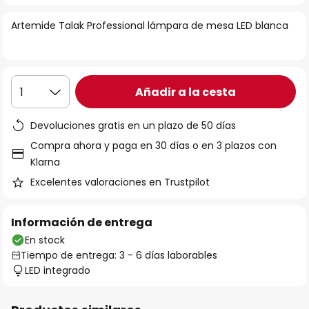
la
Artemide Talak Professional lámpara de mesa LED blanca
galería
de
imágenes
Añadir a la cesta
1
Devoluciones gratis en un plazo de 50 días
Compra ahora y paga en 30 días o en 3 plazos con
Klarna
Excelentes valoraciones en Trustpilot
Información de entrega
En stock
Tiempo de entrega: 3 - 6 días laborables
LED integrado