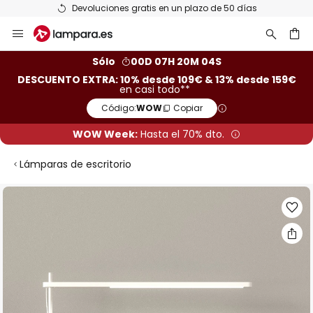
Devoluciones gratis en un plazo de 50 días
Ir
al
contenido
ar
Sólo
00D 07H 20M 03S
DESCUENTO EXTRA: 10% desde 109€ & 13% desde 159€
en casi todo**
Código:
WOW
Copiar
WOW Week:
Hasta el 70% dto.
Lámparas de escritorio
Saltar
al
final
de
la
galería
de