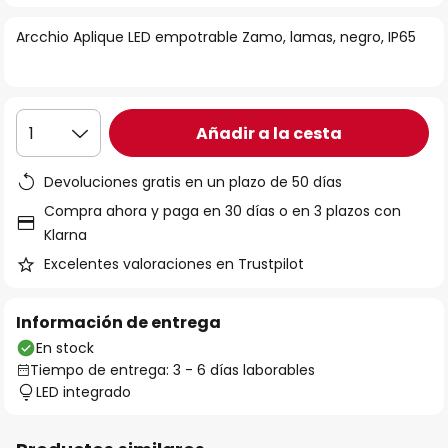
la
Arcchio Aplique LED empotrable Zamo, lamas, negro, IP65
galería
de
imágenes
Añadir a la cesta
1
Devoluciones gratis en un plazo de 50 días
Compra ahora y paga en 30 días o en 3 plazos con
Klarna
Excelentes valoraciones en Trustpilot
Información de entrega
En stock
Tiempo de entrega: 3 - 6 días laborables
LED integrado