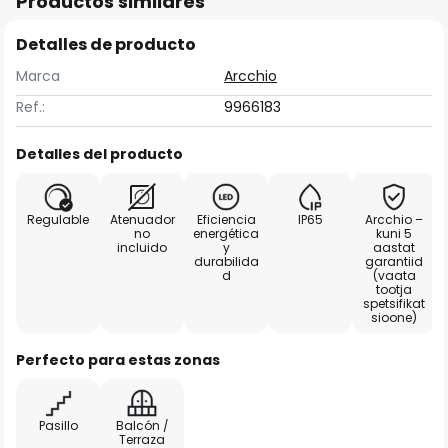
Productos similares
Detalles de producto
Marca
Arcchio
Ref.:
9966183
Detalles del producto
Regulable
Atenuador
Eficiencia
IP65
Arcchio –
no
energética
kuni 5
incluido
y
aastat
durabilida
garantiid
d
(vaata
tootja
spetsifikat
sioone)
Perfecto para estas zonas
Pasillo
Balcón /
Terraza