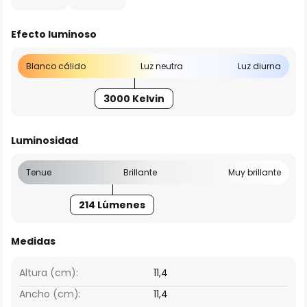
Efecto luminoso
Blanco cálido
Luz neutra
Luz diurna
3000 Kelvin
Luminosidad
Tenue
Brillante
Muy brillante
214 Lúmenes
Medidas
Altura (cm):
11,4
Ancho (cm):
11,4