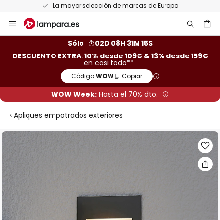
La mayor selección de marcas de Europa
Ir
al
contenido
ar
Sólo
02D 08H 31M 15S
DESCUENTO EXTRA: 10% desde 109€ & 13% desde 159€
en casi todo**
Código:
WOW
Copiar
WOW Week:
Hasta el 70% dto.
Apliques empotrados exteriores
Saltar
al
final
de
la
galería
de