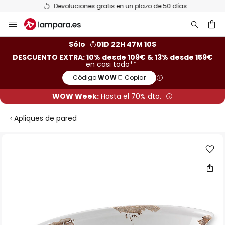
Devoluciones gratis en un plazo de 50 días
Ir
al
contenido
ar
Sólo
01D 22H 47M 10S
DESCUENTO EXTRA: 10% desde 109€ & 13% desde 159€
en casi todo**
Código:
WOW
Copiar
WOW Week:
Hasta el 70% dto.
Apliques de pared
Saltar
al
final
de
la
galería
de