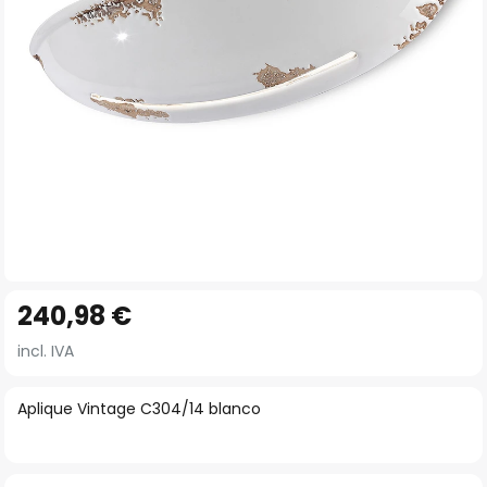
imágenes
Saltar
240,98 €
al
comienzo
incl. IVA
de
la
Aplique Vintage C304/14 blanco
galería
de
imágenes