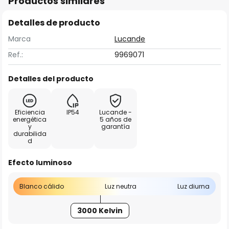
Productos similares
Detalles de producto
Marca
Lucande
Ref.:
9969071
Detalles del producto
Eficiencia
IP54
Lucande -
energética
5 años de
y
garantía
durabilida
d
Efecto luminoso
Blanco cálido
Luz neutra
Luz diurna
3000 Kelvin