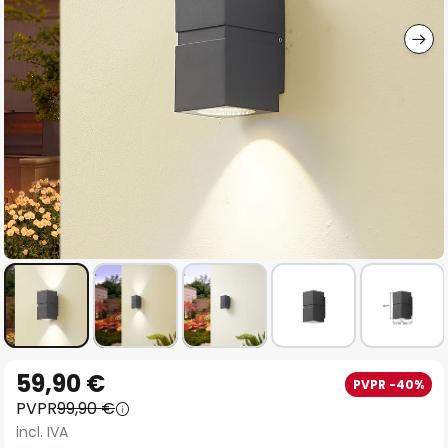
imágenes
Saltar
59,90 €
PVPR -40%
al
PVPR
99,90 €
comienzo
incl. IVA
de