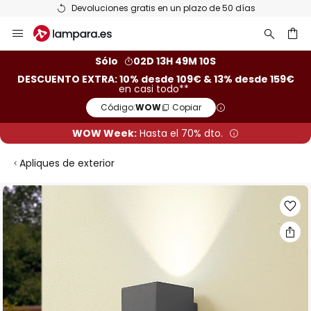
Devoluciones gratis en un plazo de 50 días
Ir
al
contenido
ar
Sólo
02D 13H 49M 09S
DESCUENTO EXTRA: 10% desde 109€ & 13% desde 159€
en casi todo**
Código:
WOW
Copiar
WOW Week:
Hasta el 70% dto.
Apliques de exterior
Saltar
al
final
de
la
galería
de