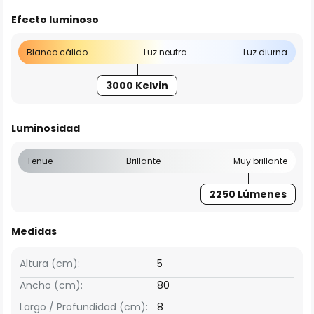
Efecto luminoso
Blanco cálido
Luz neutra
Luz diurna
3000 Kelvin
Luminosidad
Tenue
Brillante
Muy brillante
2250 Lúmenes
Medidas
Altura (cm):
5
Ancho (cm):
80
Largo / Profundidad (cm):
8