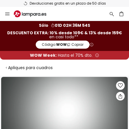
Devoluciones gratis en un plazo de 50 días
Ir
al
contenido
ar
Sólo
01D 02H 36M 53S
DESCUENTO EXTRA: 10% desde 109€ & 13% desde 159€
en casi todo**
Código:
WOW
Copiar
WOW Week:
Hasta el 70% dto.
Apliques para cuadros
Saltar
al
final
de
la
galería
de