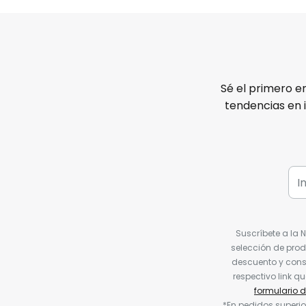
Sé el primero e
tendencias en 
Suscríbete a la 
selección de prod
descuento y conse
respectivo link q
formulario 
*En pedidos superio