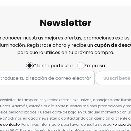
Newsletter
n conocer nuestras mejores ofertas, promociones exclusiv
iluminación. Regístrate ahora y recibe un
cupón de desc
para que lo utilices en tu próxima compra.
Cliente particular
Empresa
Suscríbete
Newsletter de Lampara.es y recibe ofertas exclusivas, consejos sobre ilumi
uctos. Además, estarás al día sobre nuestras mejores promociones y re
jos personalizados. Puedes darte de baja en cualquier momento con un 
ue añadimos en cada newsletter o contactando con atención al cliente a
de contacto
. Para más información, por favor, consulta nuestra
Política d
res a 99 €. Promoción válida en todo el catálogo a excepción de produc