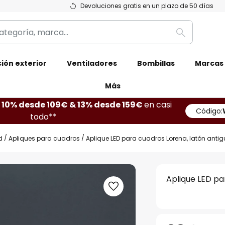
Devoluciones gratis en un plazo de 50 días
Buscar
ión exterior
Ventiladores
Bombillas
Marcas
Más
10% desde 109€ & 13% desde 159€
en casi
Código:
todo**
d
Apliques para cuadros
Aplique LED para cuadros Lorena, latón anti
Aplique LED pa