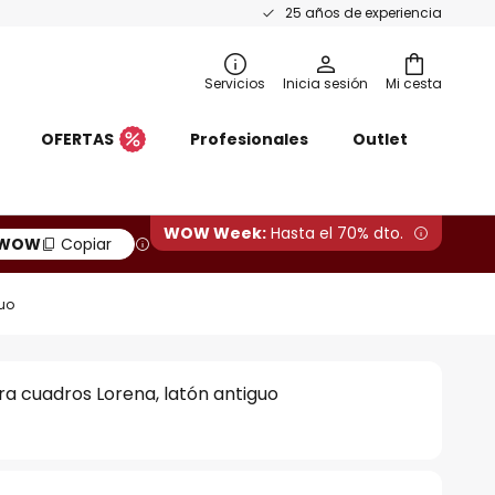
25 años de experiencia
Servicios
Inicia sesión
Mi cesta
OFERTAS
Profesionales
Outlet
WOW Week:
Hasta el 70% dto.
WOW
Copiar
guo
ra cuadros Lorena, latón antiguo