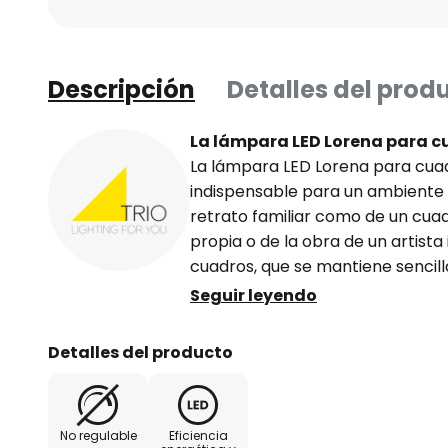
Descripción
Detalles del prod
La lámpara LED Lorena para c
La lámpara LED Lorena para cuad
indispensable para un ambiente d
retrato familiar como de un cuad
propia o de la obra de un artista
cuadros, que se mantiene sencill
por tanto, resulta aún más elegan
Seguir leyendo
objeto correspondiente.
- 1 x 8 W LED
Detalles del producto
- Color de luz blanco cálido
- 3.000 Kelvin
- 600 lúmenes
No regulable
Eficiencia