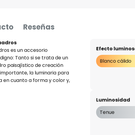
ucto
Reseñas
uadros
Efecto luminos
ros es un accesorio
igno: Tanto si se trata de un
Blanco cálido
ro paisajístico de creación
 importante, la luminaria para
a en cuanto a forma y color y,
te, ilumina de forma ideal el
Luminosidad
Tenue