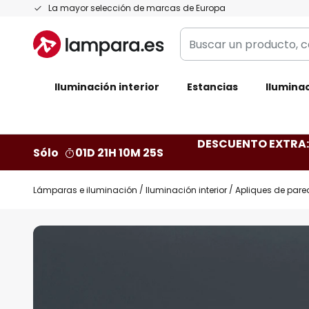
Ir
La mayor selección de marcas de Europa
al
Buscar
contenido
un
producto,
Iluminación interior
categoría,
Estancias
Iluminac
marca...
DESCUENTO EXTRA: 
Sólo
01D 21H 10M 24S
Lámparas e iluminación
Iluminación interior
Apliques de pare
Saltar
al
final
de
la