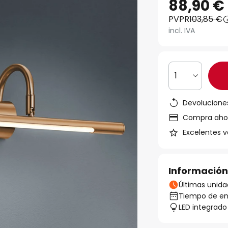
88,90 €
PVPR
103,85 €
incl. IVA
1
Devoluciones
Compra ahora
Excelentes v
Información
Últimas unida
Tiempo de ent
LED integrado