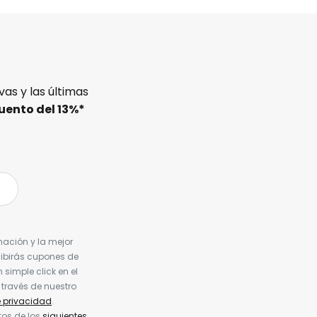
as y las últimas
uento del
13%
*
nación y la mejor
cibirás cupones de
simple click en el
 través de nuestro
e privacidad
.
tos de los
siguientes