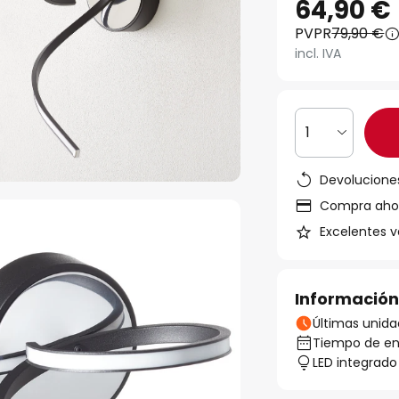
64,90 €
PVPR
79,90 €
incl. IVA
1
Devoluciones
Compra ahora
Excelentes v
Información
Últimas unida
Tiempo de ent
LED integrado