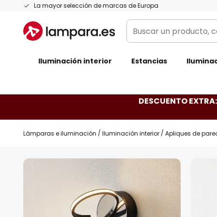
Ir
La mayor selección de marcas de Europa
al
Buscar
contenido
un
producto,
Iluminación interior
categoría,
Estancias
Iluminac
marca...
DESCUENTO EXTRA: 
Lámparas e iluminación
Iluminación interior
Apliques de pare
Saltar
al
final
de
la