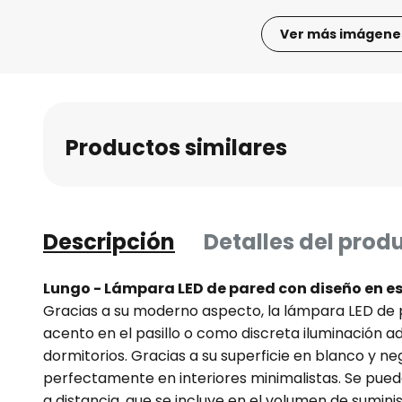
Ver más imágene
Saltar
al
comienzo
de
Productos similares
la
galería
de
imágenes
Descripción
Detalles del prod
Lungo - Lámpara LED de pared con diseño en es
Gracias a su moderno aspecto, la lámpara LED de
acento en el pasillo o como discreta iluminación ad
dormitorios. Gracias a su superficie en blanco y n
perfectamente en interiores minimalistas. Se pu
a distancia, que se incluye en el volumen de suminis