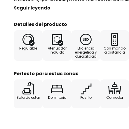
regular a través del mando a distancia.
Seguir leyendo
Detalles del producto
Regulable
Atenuador
Eficiencia
Con mando
incluido
energética y
a distancia
durabilidad
Perfecto para estas zonas
Sala de estar
Dormitorio
Pasillo
Comedor