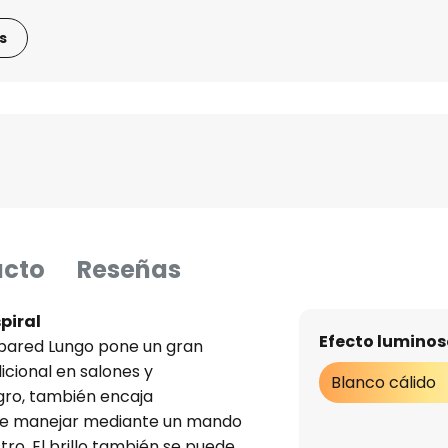
s
ucto
Reseñas
piral
Efecto luminos
 pared Lungo pone un gran
icional en salones y
Blanco cálido
egro, también encaja
ede manejar mediante un mando
tro. El brillo también se puede