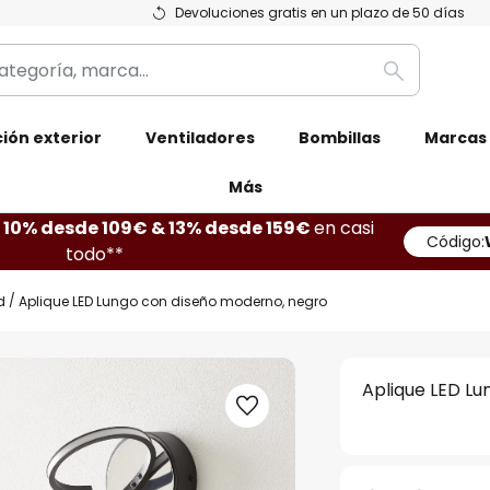
Devoluciones gratis en un plazo de 50 días
Buscar
ión exterior
Ventiladores
Bombillas
Marcas
Más
10% desde 109€ & 13% desde 159€
en casi
Código:
todo**
d
Aplique LED Lungo con diseño moderno, negro
Aplique LED L