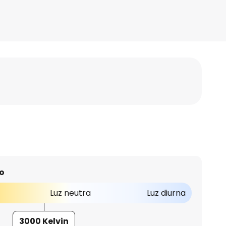
o
Luz neutra
Luz diurna
3000 Kelvin