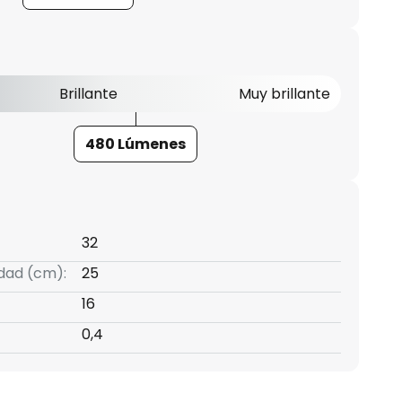
Brillante
Muy brillante
480 Lúmenes
32
idad (cm):
25
16
0,4