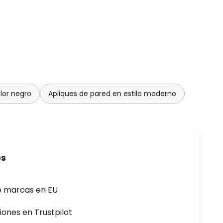
lor negro
Apliques de pared en estilo moderno
es
e marcas en EU
iones en Trustpilot