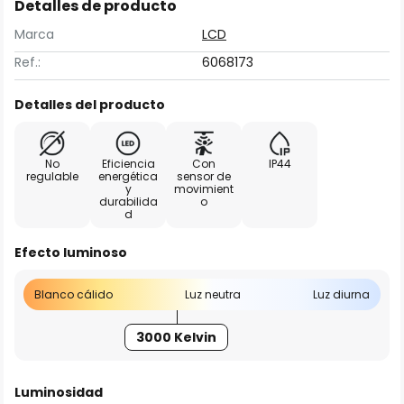
Detalles de producto
Marca
LCD
Ref.:
6068173
Detalles del producto
No
Eficiencia
Con
IP44
regulable
energética
sensor de
y
movimient
durabilida
o
d
Efecto luminoso
Blanco cálido
Luz neutra
Luz diurna
3000 Kelvin
Luminosidad