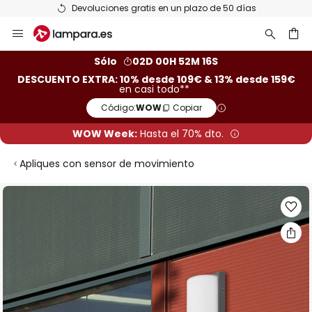
Devoluciones gratis en un plazo de 50 días
Ir
al
contenido
ar
Sólo
02D 00H 52M 15S
DESCUENTO EXTRA: 10% desde 109€ & 13% desde 159€
en casi todo**
Código:
WOW
Copiar
WOW Week:
Hasta el 70% dto.
Apliques con sensor de movimiento
Saltar
al
final
de
la
galería
de