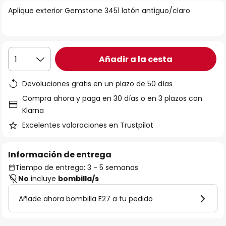
la
Aplique exterior Gemstone 3451 latón antiguo/claro
galería
de
imágenes
Añadir a la cesta
1
Devoluciones gratis en un plazo de 50 días
Compra ahora y paga en 30 días o en 3 plazos con
Klarna
Excelentes valoraciones en Trustpilot
Información de entrega
Tiempo de entrega: 3 - 5 semanas
No
incluye
bombilla/s
Añade ahora bombilla E27 a tu pedido