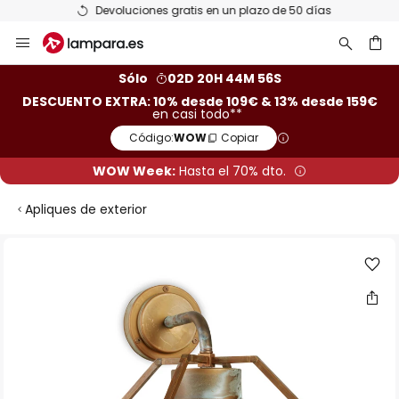
Devoluciones gratis en un plazo de 50 días
Ir
al
contenido
ar
Sólo
02D 20H 44M 56S
DESCUENTO EXTRA: 10% desde 109€ & 13% desde 159€
en casi todo**
Código:
WOW
Copiar
WOW Week:
Hasta el 70% dto.
Apliques de exterior
Saltar
al
final
de
la
galería
de