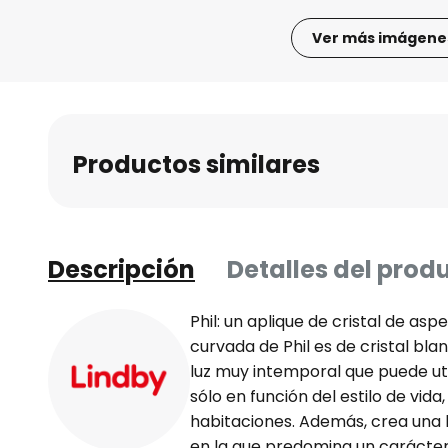
Ver más imágene
Saltar
al
comienzo
de
Productos similares
la
galería
de
imágenes
Descripción
Detalles del prod
Phil: un aplique de cristal de as
curvada de Phil es de cristal bla
luz muy intemporal que puede uti
sólo en función del estilo de vida
habitaciones. Además, crea una
en la que predomina un carácter