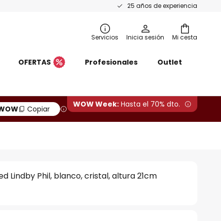
25 años de experiencia
Servicios
Inicia sesión
Mi cesta
OFERTAS
Profesionales
Outlet
WOW Week:
Hasta el 70% dto.
WOW
Copiar
d Lindby Phil, blanco, cristal, altura 21cm