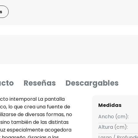
s
ucto
Reseñas
Descargables
pecto intemporal La pantalla
Medidas
nco, lo que crea una fuente de
lizarse de diversas formas, no
Ancho (cm):
, sino también de las distintas
Altura (cm):
 luz especialmente acogedora
 hogareño. Gracias a los
Largo / Profund