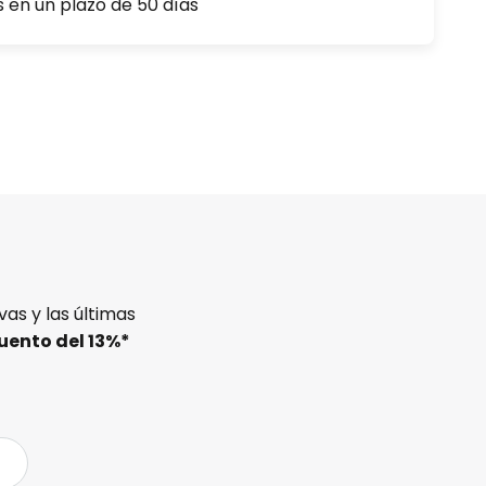
s en un plazo de 50 días
as y las últimas
uento del
13%
*