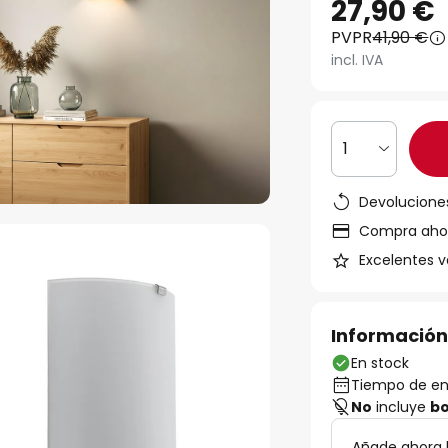
27,90 €
PVPR
41,90 €
incl. IVA
1
Devoluciones
Compra ahora
Excelentes v
Información
En stock
Tiempo de ent
No
incluye
bo
Añade ahora 