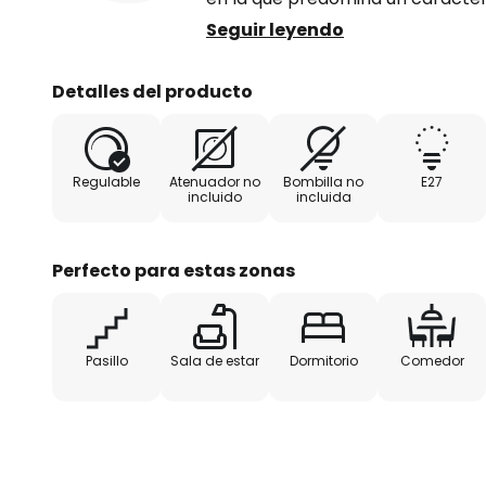
portalámparas E27, el aplique de
Seguir leyendo
una fuente de luz de su elección, 
bajo consumo.
Detalles del producto
Regulable
Atenuador no
Bombilla no
E27
incluido
incluida
Perfecto para estas zonas
Pasillo
Sala de estar
Dormitorio
Comedor