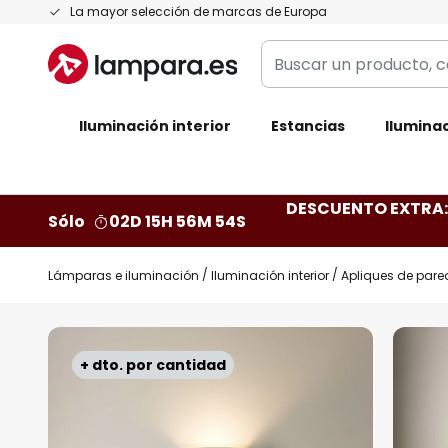
Ir
La mayor selección de marcas de Europa
al
Buscar
contenido
un
producto,
Iluminación interior
categoría,
Estancias
Iluminac
marca...
DESCUENTO EXTRA: 
Sólo
02D 15H 56M 53S
Lámparas e iluminación
Iluminación interior
Apliques de pare
Saltar
al
+ dto. por cantidad
final
de
la