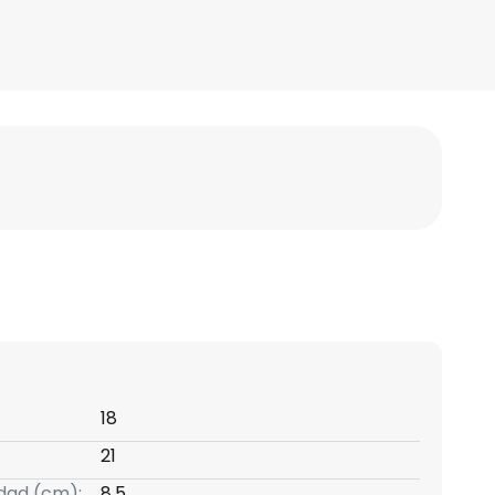
18
21
idad (cm):
8,5