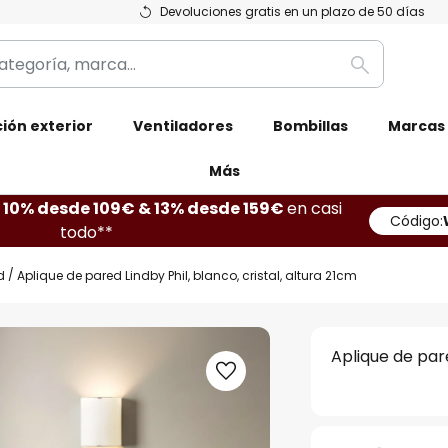
Devoluciones gratis en un plazo de 50 días
Buscar
ión exterior
Ventiladores
Bombillas
Marcas
Más
10% desde 109€ & 13% desde 159€
en casi
Código:
todo**
d
Aplique de pared Lindby Phil, blanco, cristal, altura 21cm
Aplique de pare