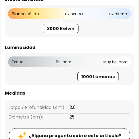
Blanco cálido
Luz neutra
Luz diurna
3000 Kelvin
Luminosidad
Tenue
Brillante
Muy brillante
1000 Lúmenes
Medidas
Largo / Profundidad (cm):
3,6
Diámetro (cm):
25
¿Alguna pregunta sobre este artículo?