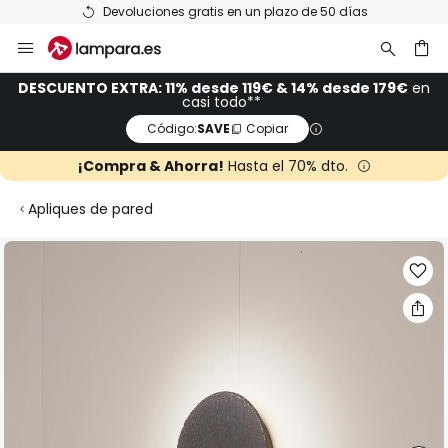
Devoluciones gratis en un plazo de 50 días
Ir
al
contenido
ar
DESCUENTO EXTRA: 11% desde 119€ & 14% desde 179€
en
casi todo**
Código:
SAVE
Copiar
¡Compra & Ahorra!
Hasta el 70% dto.
Apliques de pared
Saltar
al
final
de
la
galería
de
imágenes