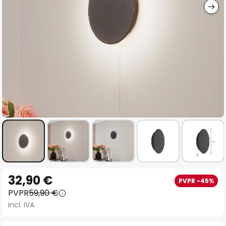
Saltar
32,90 €
PVPR -45%
al
PVPR
59,90 €
comienzo
incl. IVA
de
la