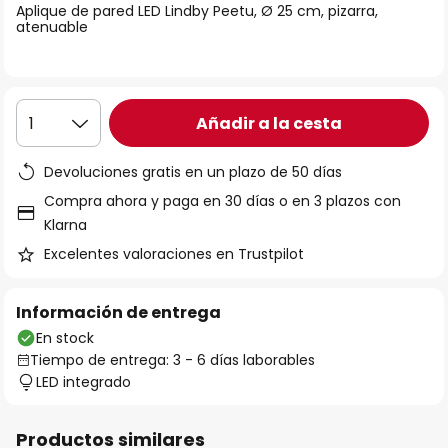
Aplique de pared LED Lindby Peetu, Ø 25 cm, pizarra,
galería
atenuable
de
imágenes
Añadir a la cesta
1
Devoluciones gratis en un plazo de 50 días
Compra ahora y paga en 30 días o en 3 plazos con
Klarna
Excelentes valoraciones en Trustpilot
Información de entrega
En stock
Tiempo de entrega: 3 - 6 días laborables
LED integrado
Productos similares