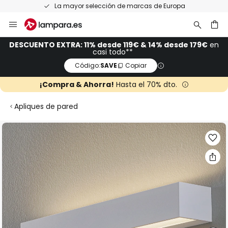
La mayor selección de marcas de Europa
Ir
al
contenido
ar
DESCUENTO EXTRA: 11% desde 119€ & 14% desde 179€
en
casi todo**
Código:
SAVE
Copiar
¡Compra & Ahorra!
Hasta el 70% dto.
Apliques de pared
Saltar
al
final
de
la
galería
de
imágenes