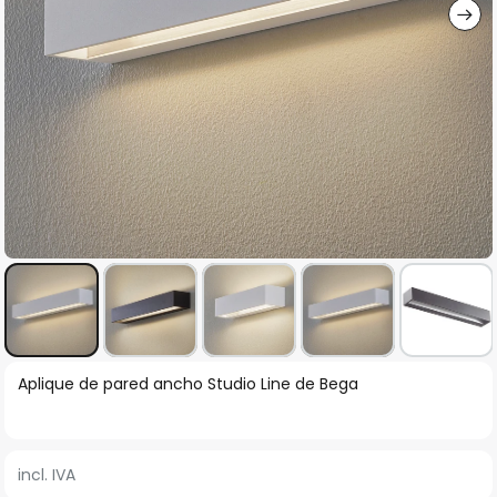
Saltar
Aplique de pared ancho Studio Line de Bega
al
comienzo
de
incl. IVA
la