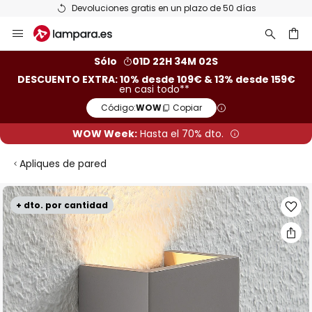
Devoluciones gratis en un plazo de 50 días
Ir
al
contenido
ar
Sólo
01D 22H 34M 01S
DESCUENTO EXTRA: 10% desde 109€ & 13% desde 159€
en casi todo**
Código:
WOW
Copiar
WOW Week:
Hasta el 70% dto.
Apliques de pared
Saltar
+ dto. por cantidad
al
final
de
la
galería
de