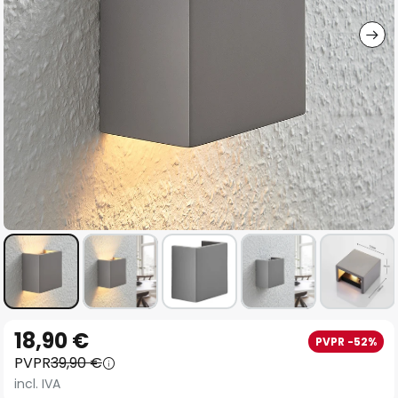
imágenes
Saltar
18,90 €
PVPR -52%
al
PVPR
39,90 €
comienzo
incl. IVA
de