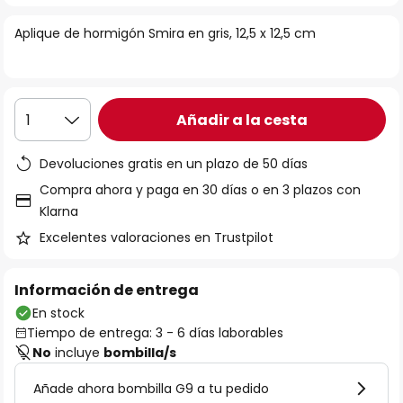
la
Aplique de hormigón Smira en gris, 12,5 x 12,5 cm
galería
de
imágenes
Añadir a la cesta
1
Devoluciones gratis en un plazo de 50 días
Compra ahora y paga en 30 días o en 3 plazos con
Klarna
Excelentes valoraciones en Trustpilot
Información de entrega
En stock
Tiempo de entrega: 3 - 6 días laborables
No
incluye
bombilla/s
Añade ahora bombilla G9 a tu pedido