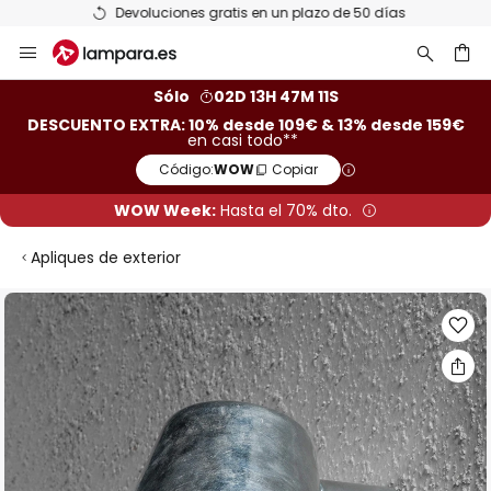
Devoluciones gratis en un plazo de 50 días
Ir
al
contenido
ar
Sólo
02D 13H 47M 11S
DESCUENTO EXTRA: 10% desde 109€ & 13% desde 159€
en casi todo**
Código:
WOW
Copiar
WOW Week:
Hasta el 70% dto.
Apliques de exterior
Saltar
al
final
de
la
galería
de