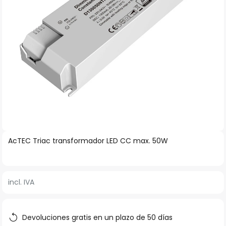
imágenes
Saltar
AcTEC Triac transformador LED CC max. 50W
al
comienzo
de
incl. IVA
la
galería
de
Devoluciones gratis en un plazo de 50 días
imágenes