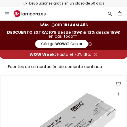
Devoluciones gratis en un plazo de 50 días
Ir
al
contenido
ar
Sólo
01D 11H 44M 46S
DESCUENTO EXTRA: 10% desde 109€ & 13% desde 159€
en casi todo**
Código:
WOW
Copiar
WOW Week:
Hasta el 70% dto.
Fuentes de alimentación de corriente continua
Saltar
al
final
de
la
galería
de