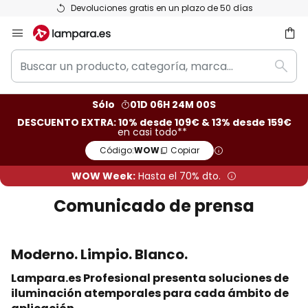
Devoluciones gratis en un plazo de 50 días
Ir
al
Buscar
contenido
ar
Busc
un
producto,
Sólo
01D 06H 23M 59S
categoría,
DESCUENTO EXTRA: 10% desde 109€ & 13% desde 159€
marca...
en casi todo**
Código:
WOW
Copiar
WOW Week:
Hasta el 70% dto.
Comunicado de prensa
Moderno. Limpio. Blanco.
Lampara.es Profesional presenta soluciones de
iluminación atemporales para cada ámbito de