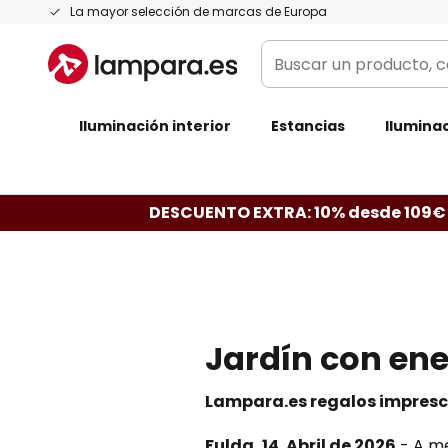
Ir
La mayor selección de marcas de Europa
al
Buscar
contenido
un
producto,
Iluminación interior
categoría,
Estancias
Iluminac
marca...
DESCUENTO EXTRA: 10% desde 109€
Jardín con ene
Lampara.es regalos impresci
Fulda, 14. Abril de 2026
- A me