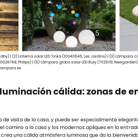
by) | (2) Linterna solar LED Tinka (10040545, Les Jardins) | (3) Lámpara c
 (10026768, Philips) | (5) Lámpara globo solar LED Buly (7025113, Newgarden
 ©Lampara.es
iluminación cálida: zonas de e
a de visita de la casa, y puede ser especialmente elegante
del camino a la casa y los modernos apliques en la entra
 crea una cálida atmósfera luminosa que da la bienvenida