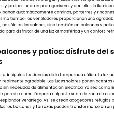
atios y jardines cobran protagonismo, y con ellos la ilumin
 y bañan automáticamente caminos, parterres y rincones 
ismo tiempo, los ventiladores proporcionan una agradabl
, no sólo en los salones, sino también en balcones y pati
a para disfrutar de una luz atmosférica y un confort ref
alcones y patios: disfrute del s
s
 las principales tendencias de la temporada cálida. La luz 
r realmente agradable. Las luces solares ponen acentos 
sin necesidad de alimentación eléctrica. Ya sea como li
e pared o como lámpara colgante sobre la zona de asient
resplandor veraniego. Así se crean acogedores refugios pa
 todos los balcones y terrazas pueden transformarse en un 