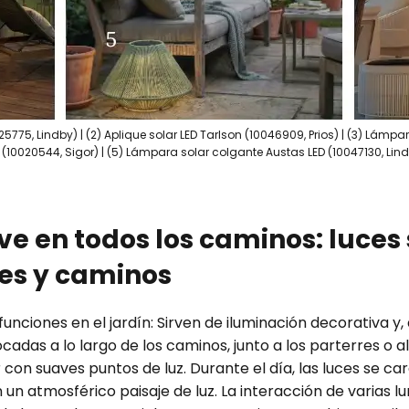
25775, Lindby) | (2) Aplique solar LED Tarlson (10046909, Prios) | (3) Lámp
10020544, Sigor) | (5) Lámpara solar colgante Austas LED (10047130, Lindb
e en todos los caminos: luces
res y caminos
unciones en el jardín: Sirven de iluminación decorativa y
adas a lo largo de los caminos, junto a los parterres o al
 con suaves puntos de luz. Durante el día, las luces se car
 un atmosférico paisaje de luz. La interacción de varias l