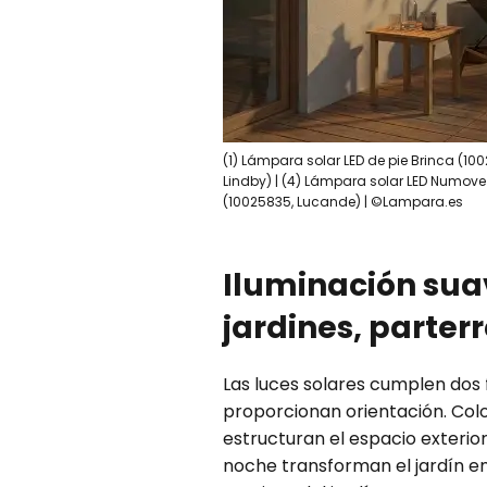
(1) Lámpara solar LED de pie Brinca (100
Lindby) | (4) Lámpara solar LED Numove (
(10025835, Lucande) | ©Lampara.es
Iluminación suav
jardines, parter
Las luces solares cumplen dos f
proporcionan orientación. Coloc
estructuran el espacio exterior
noche transforman el jardín en