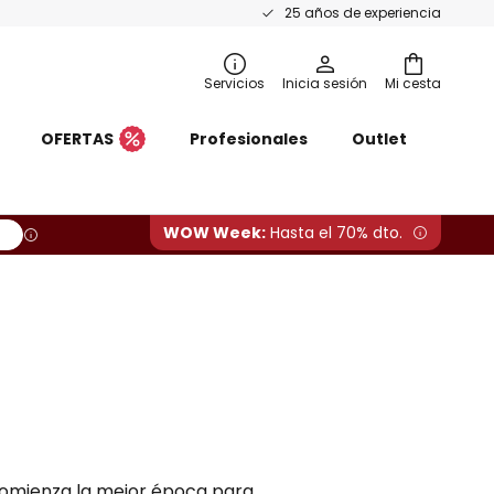
25 años de experiencia
Servicios
Inicia sesión
Mi cesta
OFERTAS
Profesionales
Outlet
WOW Week:
Hasta el 70% dto.
 comienza la mejor época para