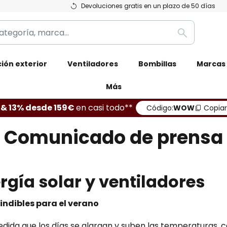
Devoluciones gratis en un plazo de 50 días
Buscar
ión exterior
Ventiladores
Bombillas
Marcas
Más
 & 13% desde 159€
en casi todo**
Código:
WOW
Copiar
Comunicado de prensa
rgía solar y ventiladores
ndibles para el verano
dida que los días se alargan y suben las temperaturas,