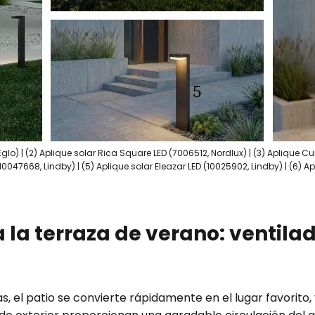
, Eglo) | (2) Aplique solar Rica Square LED (7006512, Nordlux) | (3) Aplique
(10047668, Lindby) | (5) Aplique solar Eleazar LED (10025902, Lindby) | (6) A
a la terraza de verano: ventila
 el patio se convierte rápidamente en el lugar favorito, 