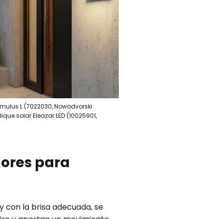
 Cumulus L (7022030, Nowodvorski
plique solar Eleazar LED (10025901,
dores para
y con la brisa adecuada, se