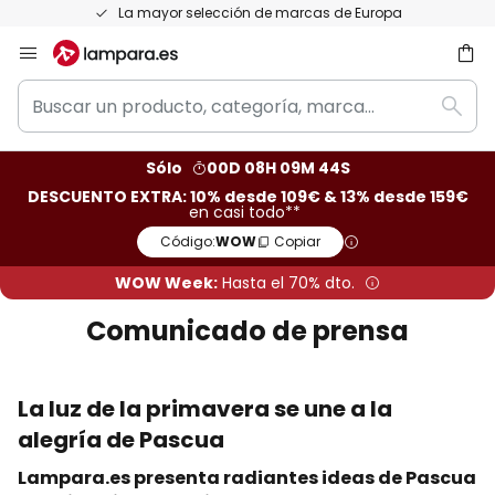
Devoluciones gratis en un plazo de 50 días
Ir
al
Buscar
contenido
ar
Busc
un
producto,
Sólo
00D 08H 09M 43S
categoría,
DESCUENTO EXTRA: 10% desde 109€ & 13% desde 159€
marca...
en casi todo**
Código:
WOW
Copiar
WOW Week:
Hasta el 70% dto.
Comunicado de prensa
La luz de la primavera se une a la
alegría de Pascua
Lampara.es presenta radiantes ideas de Pascua