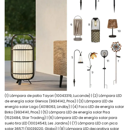
(1) Lámpara de patio Tayori (10043319, Lucande) | (2) Lámpara LED
de energía solar Glenios (9934142, Prios) | (3) Lámpara LED de
energía solar Lago (4018063, Lindby) | (4) Foco LED de energía solar
Birko (9934141, Prios) | (5) Lámpara LED de energía solar Pisa
(1523484, Star Trading) | (6) Lámpara LED de energía solar para
suelo tira LED (10024543, Les Jardins) | (7) Lámpara LED con pica
solar 36571 (10039220, Globo) | (8) Lámpara LED decorativa solar