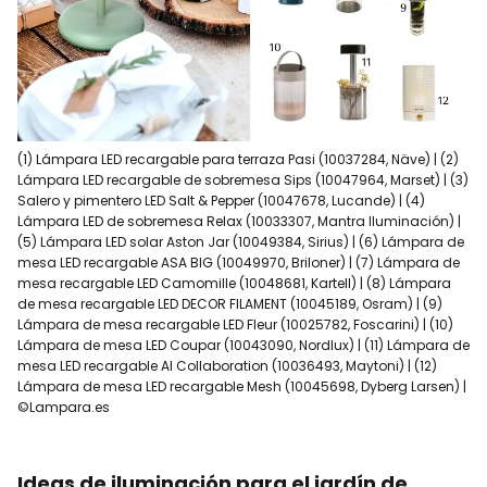
(1) Lámpara LED recargable para terraza Pasi (10037284, Näve) | (2)
Lámpara LED recargable de sobremesa Sips (10047964, Marset) | (3)
Salero y pimentero LED Salt & Pepper (10047678, Lucande) | (4)
Lámpara LED de sobremesa Relax (10033307, Mantra Iluminación) |
(5) Lámpara LED solar Aston Jar (10049384, Sirius) | (6) Lámpara de
mesa LED recargable ASA BIG (10049970, Briloner) | (7) Lámpara de
mesa recargable LED Camomille (10048681, Kartell) | (8) Lámpara
de mesa recargable LED DECOR FILAMENT (10045189, Osram) | (9)
Lámpara de mesa recargable LED Fleur (10025782, Foscarini) | (10)
Lámpara de mesa LED Coupar (10043090, Nordlux) | (11) Lámpara de
mesa LED recargable AI Collaboration (10036493, Maytoni) | (12)
Lámpara de mesa LED recargable Mesh (10045698, Dyberg Larsen) |
©Lampara.es
Ideas de iluminación para el jardín de