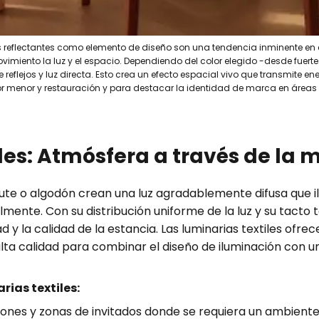
ies reflectantes como elemento de diseño son una tendencia inminente en 
imiento la luz y el espacio. Dependiendo del color elegido -desde fuert
reflejos y luz directa. Esto crea un efecto espacial vivo que transmite 
r menor y restauración y para destacar la identidad de marca en áreas d
les: Atmósfera a través de la 
o, yute o algodón crean una luz agradablemente difusa que
ualmente. Con su distribución uniforme de la luz y su tacto
 y la calidad de la estancia. Las luminarias textiles ofre
lta calidad para combinar el diseño de iluminación con u
rias textiles:
alones y zonas de invitados donde se requiera un ambient