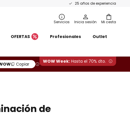
25 años de experiencia
Servicios
Inicia sesión
Mi cesta
OFERTAS
Profesionales
Outlet
WOW Week:
Hasta el 70% dto.
WOW
Copiar
minación de