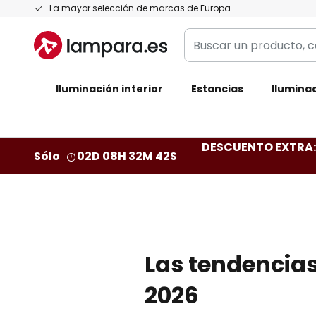
Ir
La mayor selección de marcas de Europa
al
Buscar
contenido
un
producto,
Iluminación interior
categoría,
Estancias
Iluminac
marca...
DESCUENTO EXTRA: 
Sólo
02D 08H 32M 41S
Las tendencias
2026