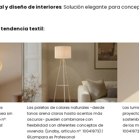
l y diseño de interiores
: Solución elegante para concep
 tendencia textil:
as
Las paletas de colores naturales -desde
Las lumi
ea sin
tonos arena claros hasta acentos más
proyecto
 nº:
oscuros- pueden combinarse con
sostenib
al
flexibilidad con diferentes conceptos de
de los ma
vivienda. (Lindby, artículo nº: 10041973) |
10041972
©Lampara.es Profesional