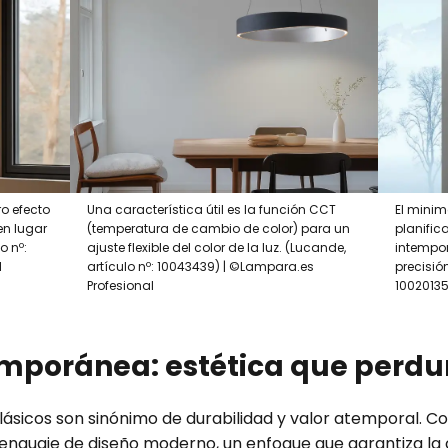
o efecto
Una característica útil es la función CCT
El minim
en lugar
(temperatura de cambio de color) para un
planific
o nº:
ajuste flexible del color de la luz. (Lucande,
intempor
l
artículo nº: 10043439) | ©Lampara.es
precisió
Profesional
10020135
mporánea: estética que perdu
ásicos son sinónimo de durabilidad y valor atemporal. C
lenguaje de diseño moderno, un enfoque que garantiza la c