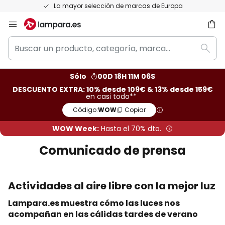
Devoluciones gratis en un plazo de 50 días
Ir
al
Buscar
contenido
ar
Busc
un
producto,
Sólo
00D 18H 11M 05S
categoría,
DESCUENTO EXTRA: 10% desde 109€ & 13% desde 159€
marca...
en casi todo**
Código:
WOW
Copiar
WOW Week:
Hasta el 70% dto.
Comunicado de prensa
Actividades al aire libre con la mejor luz
Lampara.es muestra cómo las luces nos
acompañan en las cálidas tardes de verano