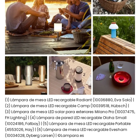
(1) Lámpara de mesa LED recargable Radiant (10036880, Eva Solo) |
(2) Lámpara de mesa LED recargable Camp (10039518, Hübsch) |
(3) Lámpara de mesa LED solar para exteriores Milano Pro (10037475,
FH Lighting) | (4) Lámpara de pared LED recargable Oloha Small
(10024186, Fatboy) | (5) Lámpara de mesa LED recargable Portable
(4553026, Hay) | (6) Lámpara de mesa LED recargable Evesham
(10034028, Dyberg Larsen) | ©Lampara.es