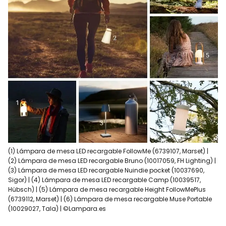
(1) Lámpara de mesa LED recargable FollowMe (6739107, Marset) |
(2) Lámpara de mesa LED recargable Bruno (10017059, FH Lighting) |
(3) Lámpara de mesa LED recargable Nuindie pocket (10037690,
Sigor) | (4) Lámpara de mesa LED recargable Camp (10039517,
Hübsch) | (5) Lámpara de mesa recargable Height FollowMePlus
(6739112, Marset) | (6) Lámpara de mesa recargable Muse Portable
(10029027, Tala) | ©Lampara.es