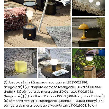
(1) Juego de 3 minilámparas recargables LED (10023286,
Newgarden) | (2) Lámpara de mesa recargable LED Zelie (10019517,
Lindby) | (3) Lámpara de mesa solar LED Okinawa (10023242,
Newgarden) | (4) Panthella Portable 160 V3 (10041796, Louis Poulsen) |
(5) Lámpara exterior LED recargable Cubara, (10034641, Lindby) | (6)
Lámpara de mesa recargable Muse Portable (10029028, Tala) |