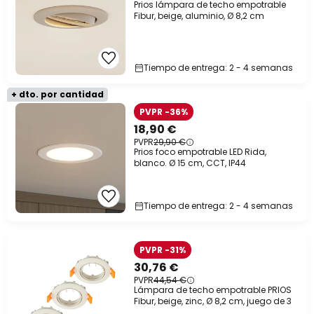
Prios lámpara de techo empotrable
Fibur, beige, aluminio, Ø 8,2 cm
Tiempo de entrega: 2 - 4 semanas
+ dto. por cantidad
PVPR -36%
18,90 €
PVPR
29,90 €
Prios foco empotrable LED Rida,
blanco. Ø 15 cm, CCT, IP44
Tiempo de entrega: 2 - 4 semanas
PVPR -31%
30,76 €
PVPR
44,54 €
Lámpara de techo empotrable PRIOS
Fibur, beige, zinc, Ø 8,2 cm, juego de 3