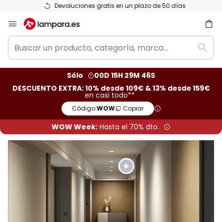
Devoluciones gratis en un plazo de 50 días
Ir
al
Buscar
contenido
ar
Busc
un
producto,
Sólo
00D 15H 29M 45S
categoría,
DESCUENTO EXTRA: 10% desde 109€ & 13% desde 159€
marca...
en casi todo**
Código:
WOW
Copiar
WOW Week:
Hasta el 70% dto.