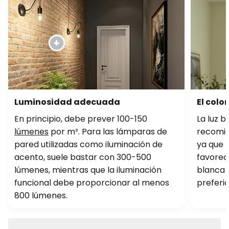
Luminosidad adecuada
El colo
En principio, debe prever 100-150
La luz b
lúmenes
por m². Para las lámparas de
recomie
pared utilizadas como iluminación de
ya que 
acento, suele bastar con 300-500
favorece
lúmenes, mientras que la iluminación
blanca u
funcional debe proporcionar al menos
preferid
800 lúmenes.