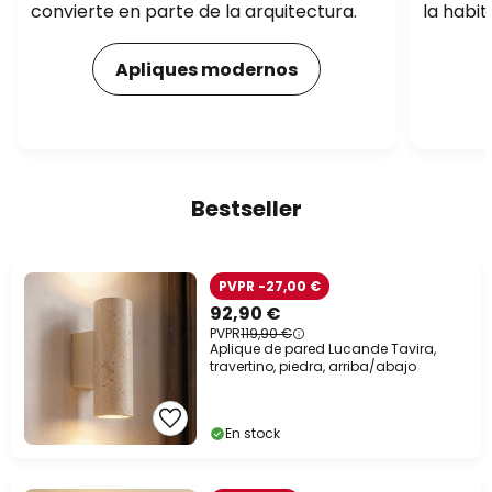
convierte en parte de la arquitectura.
la habit
Apliques modernos
Bestseller
PVPR -27,00 €
92,90 €
PVPR
119,90 €
Aplique de pared Lucande Tavira,
travertino, piedra, arriba/abajo
En stock