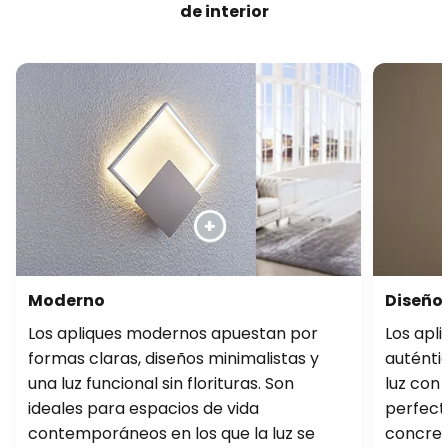
de interior
Moderno
Diseño
Los apliques modernos apuestan por
Los apl
formas claras, diseños minimalistas y
auténti
una luz funcional sin florituras. Son
luz con 
ideales para espacios de vida
perfect
contemporáneos en los que la luz se
concret