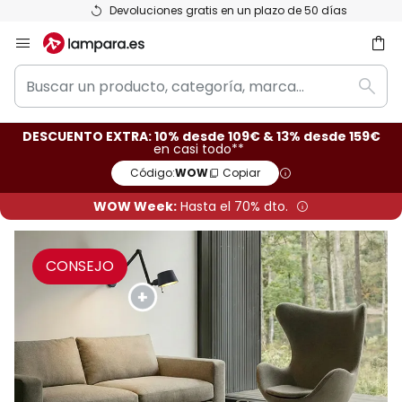
Devoluciones gratis en un plazo de 50 días
Ir
al
Buscar
contenido
ar
Busc
un
producto,
DESCUENTO EXTRA: 10% desde 109€ & 13% desde 159€
categoría,
en casi todo**
marca...
Código:
WOW
Copiar
WOW Week:
Hasta el 70% dto.
CONSEJO