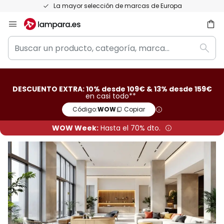
Devoluciones gratis en un plazo de 50 días
Ir
al
Buscar
contenido
ar
Busc
un
producto,
categoría,
DESCUENTO EXTRA: 10% desde 109€ & 13% desde 159€
marca...
en casi todo**
Código:
WOW
Copiar
WOW Week:
Hasta el 70% dto.