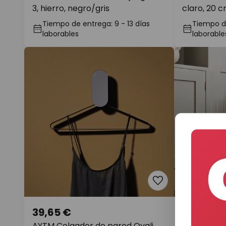
3, hierro, negro/gris
claro, 20 
Tiempo de entrega: 9 - 13 días
Tiempo de
laborables
laborable
39,65 €
177,94 €
AYTM Colgador de pared Ovali,
AYTM Parag