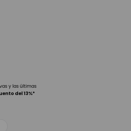
as y las últimas
uento del
13%
*