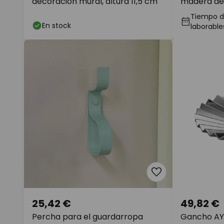
decoración mural, altura 11,5 cm
madera de 
Tiempo de
En stock
laborable
25,42 €
49,82 €
Percha para el guardarropa
Gancho AY