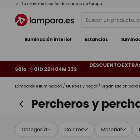
Ir
La mayor selección de marcas de Europa
al
Buscar
contenido
un
producto,
Iluminación interior
categoría,
Estancias
Iluminac
marca...
DESCUENTO EXTRA: 
Sólo
01D 22H 04M 32S
Lámparas e iluminación
Muebles y hogar
Organización para 
Percheros y perch
Categoría
Colores
Material