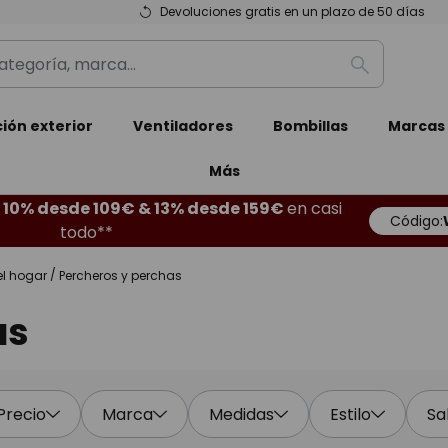
Devoluciones gratis en un plazo de 50 días
Buscar
ión exterior
Ventiladores
Bombillas
Marcas
Más
10% desde 109€ & 13% desde 159€
en casi
Código:
todo**
el hogar
Percheros y perchas
as
Precio
Marca
Medidas
Estilo
Sa