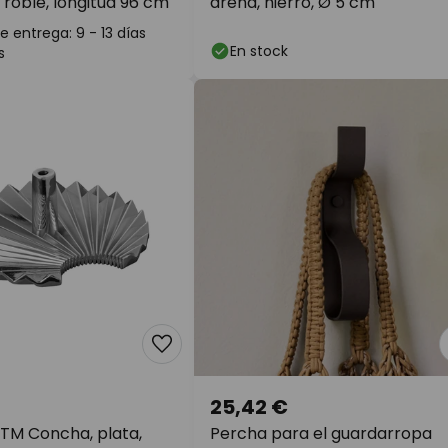
roble, longitud 96 cm
arena, hierro, Ø 5 cm
 entrega: 9 - 13 días
En stock
s
25,42 €
TM Concha, plata,
Percha para el guardarropa