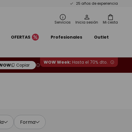
25 años de experiencia
Servicios
Inicia sesión
Mi cesta
OFERTAS
Profesionales
Outlet
WOW Week:
Hasta el 70% dto.
WOW
Copiar
la
Forma